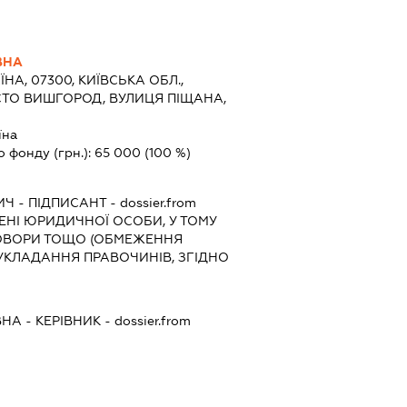
ВНА
ЇНА, 07300, КИЇВСЬКА ОБЛ.,
СТО ВИШГОРОД, ВУЛИЦЯ ПІЩАНА,
їна
о фонду (грн.):
65 000
(100 %)
ИЧ
-
ПІДПИСАНТ
- dossier.from
МЕНІ ЮРИДИЧНОЇ ОСОБИ, У ТОМУ
ГОВОРИ ТОЩО (ОБМЕЖЕННЯ
 УКЛАДАННЯ ПРАВОЧИНІВ, ЗГІДНО
ВНА
-
КЕРІВНИК
- dossier.from