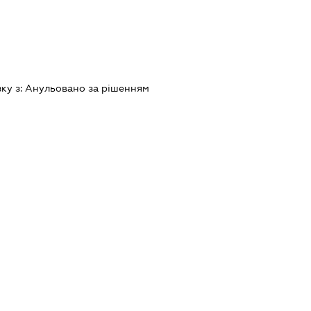
зку з:
Анульовано за рiшенням