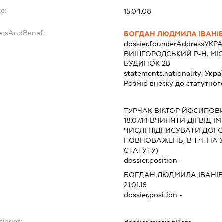
e:
15.04.08
dersAndBenef:
БОГДАН ЛЮДМИЛА ІВАНІ
dossier.founderAddress
УКРА
ВИШГОРОДСЬКИЙ Р-Н, МІ
БУДИНОК 2В
statements.nationality:
Укра
Розмір внеску до статутног
ТУРЧАК ВІКТОР ЙОСИПОВ
18.07.14
ВЧИНЯТИ ДІЇ ВІД І
ЧИСЛІ ПІДПИСУВАТИ ДО
ПОВНОВАЖЕНЬ, В Т.Ч. НА
СТАТУТУ)
dossier.position -
БОГДАН ЛЮДМИЛА ІВАНІ
21.01.16
dossier.position -
ciaries:
dossier.missingData