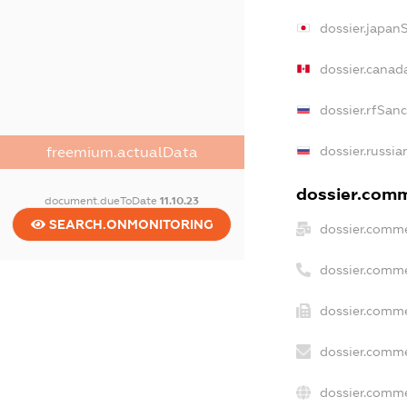
dossier.japan
dossier.canad
dossier.rfSan
dossier.russia
freemium.actualData
dossier.comme
document.dueToDate
11.10.23
SEARCH.ONMONITORING
dossier.comme
dossier.comme
dossier.comme
dossier.comme
dossier.comme