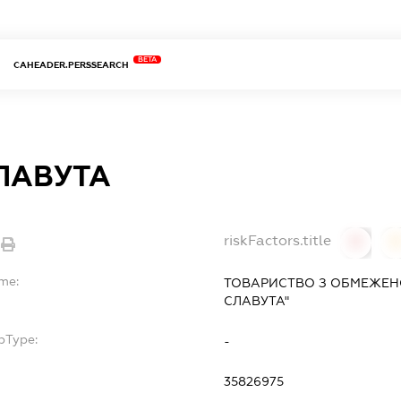
BETA
CAHEADER.PERSSEARCH
СЛАВУТА
riskFactors.title
0
ame:
ТОВАРИСТВО З ОБМЕЖЕНО
СЛАВУТА"
bType:
-
35826975