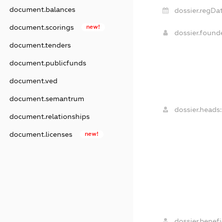
document.balances
dossier.regDat
document.scorings
new!
dossier.foun
document.tenders
document.publicfunds
document.ved
document.semantrum
dossier.heads:
document.relationships
document.licenses
new!
dossier.benefi