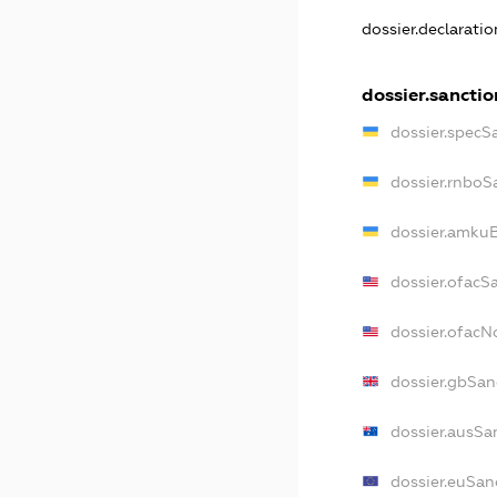
dossier.declarati
dossier.sanctio
dossier.specS
dossier.rnboS
dossier.amkuB
dossier.ofacS
dossier.ofac
dossier.gbSan
dossier.ausSa
dossier.euSan