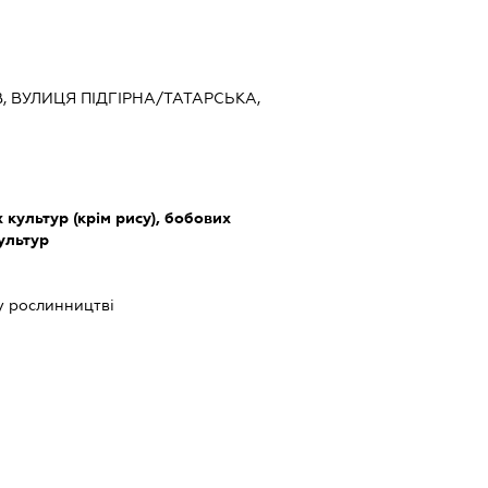
ЇВ, ВУЛИЦЯ ПІДГІРНА/ТАТАРСЬКА,
культур (крім рису), бобових
культур
у рослинництві