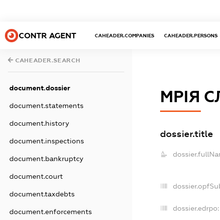
CONTR AGENT
CAHEADER.COMPANIES
CAHEADER.PERSONS
CAHEADER.SEARCH
document.dossier
МРІЯ 
document.statements
document.history
dossier.title
document.inspections
dossier.fullN
document.bankruptcy
document.court
dossier.opfSu
document.taxdebts
dossier.edrpo:
document.enforcements