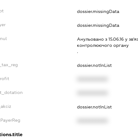
bt
dossier.missingData
yer
dossier.missingData
nul
Анульовано з 15.06.16 у зв'я
контролюючого органу
.
e_tax_reg
dossier.notInList
rofit
XXXXXXXXXX
t_dotation
XXXXXXXXXX
_akciz
dossier.notInList
xPayerReg
XXXXXXXXXX
ions.title