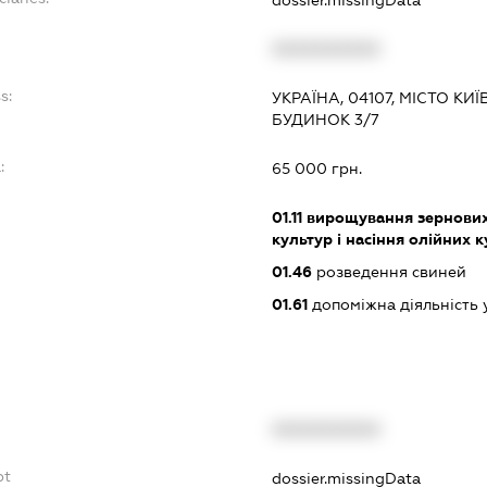
XXXXXXXXXX
s:
УКРАЇНА, 04107, МІСТО КИ
БУДИНОК 3/7
:
65 000 грн.
01.11
вирощування зернових 
культур і насіння олійних 
01.46
розведення свиней
01.61
допоміжна діяльність 
XXXXXXXXXX
bt
dossier.missingData