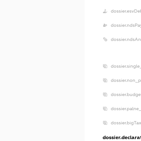
dossier.esvDe
dossier.ndsPa
dossier.ndsAn
dossier.singl
dossier.non_p
dossier.budge
dossier.palne
dossier.bigTa
dossier.declarat