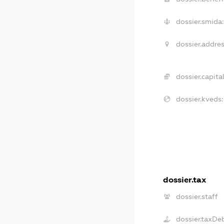
dossier.smida:
dossier.addres
dossier.capital
dossier.kveds:
dossier.tax
dossier.staff
dossier.taxDe