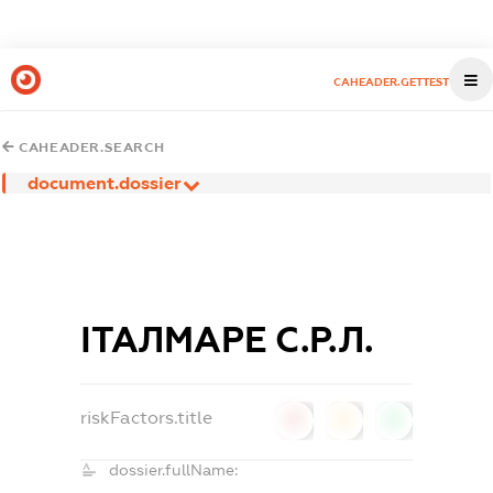
CAHEADER.GETTEST
CAHEADER.SEARCH
document.dossier
ІТАЛМАРЕ С.Р.Л.
riskFactors.title
0
0
0
dossier.fullName: