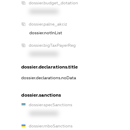
dossier.budget_dotation
XXXXXXXXXX
dossier.palne_akciz
dossier.notInList
dossier.bigTaxPayerReg
XXXXXXXXXX
dossier.declarations.title
dossier.declarations.noData
dossier.sanctions
dossier.specSanctions
XXXXXXXXXX
dossier.rnboSanctions