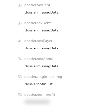
dossier.taxDebt
dossier.missingData
dossier.esvDebt
dossier.missingData
dossier.ndsPayer
dossier.missingData
dossier.ndsAnnul
dossier.missingData
dossier.single_tax_reg
dossier.notInList
dossier.non_profit
XXXXXXXXXX