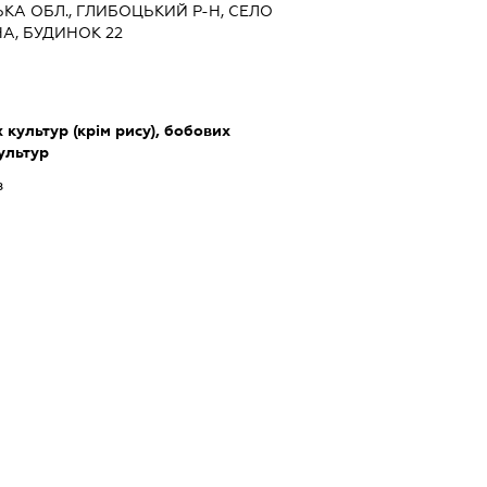
ЦЬКА ОБЛ., ГЛИБОЦЬКИЙ Р-Н, СЕЛО
НА, БУДИНОК 22
культур (крім рису), бобових
культур
з