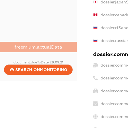
dossier.japan
dossier.canad
dossier.rfSan
dossier.russia
freemium.actualData
dossier.comme
document.dueToDate
28.09.21
dossier.comme
SEARCH.ONMONITORING
dossier.comme
dossier.comme
dossier.comme
dossier.comme