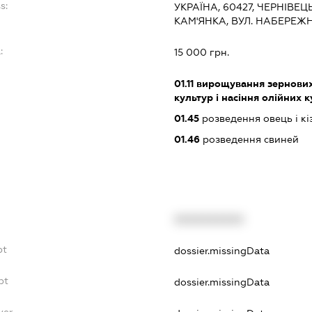
s:
УКРАЇНА, 60427, ЧЕРНІВЕ
КАМ'ЯНКА, ВУЛ. НАБЕРЕЖ
:
15 000 грн.
01.11
вирощування зернових 
культур і насіння олійних 
01.45
розведення овець і кі
01.46
розведення свиней
XXXXXXXXXX
bt
dossier.missingData
bt
dossier.missingData