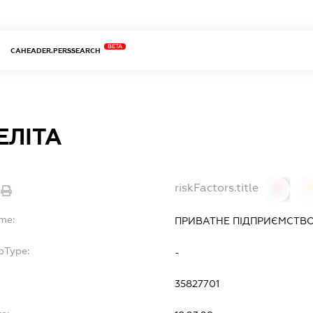
BETA
CAHEADER.PERSSEARCH
ЕЛІТА
riskFactors.title
0
ame:
ПРИВАТНЕ ПІДПРИЄМСТВО
bType:
-
35827701