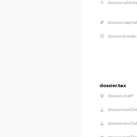
dossier.addres
dossier.capital
dossier.kveds:
dossier.tax
dossier.staff
dossier.taxDe
dossier.esvDe