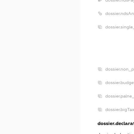
dossier.ndsPa
dossier.ndsAn
dossier.singl
dossier.non_p
dossier.budge
dossier.palne
dossier.bigTa
dossier.declarat