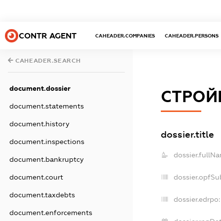
CONTR AGENT
CAHEADER.COMPANIES
CAHEADER.PERSONS
CAHEADER.SEARCH
document.dossier
СТРОЙ
document.statements
document.history
dossier.title
document.inspections
dossier.fullN
document.bankruptcy
dossier.opfSu
document.court
document.taxdebts
dossier.edrpo:
document.enforcements