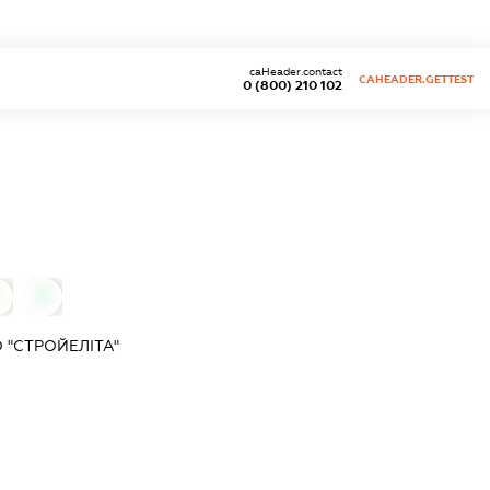
caHeader.contact
CAHEADER.GETTEST
0 (800) 210 102
0
0
 "СТРОЙЕЛІТА"