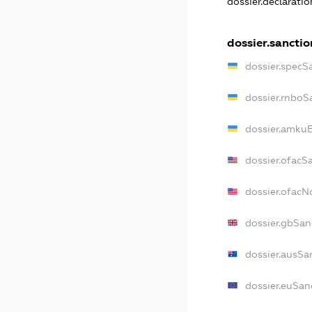
dossier.declarati
dossier.sanctio
dossier.specS
dossier.rnboS
dossier.amkuB
dossier.ofacS
dossier.ofac
dossier.gbSan
dossier.ausSa
dossier.euSan