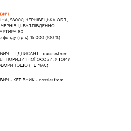
ОВИЧ
ЇНА, 58000, ЧЕРНІВЕЦЬКА ОБЛ.,
 ЧЕРНІВЦІ, ВУЛ.ПІВДЕННО-
ВАРТИРА 80
о фонду (грн.):
15 000
(100 %)
ОВИЧ
-
ПІДПИСАНТ
- dossier.from
МЕНІ ЮРИДИЧНОЇ ОСОБИ, У ТОМУ
ОВОРИ ТОЩО (НЕ МАЄ)
ОВИЧ
-
КЕРІВНИК
- dossier.from