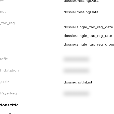
yer
dossier.missingData
nul
dossier.missingData
e_tax_reg
dossier.single_tax_reg_date -
dossier.single_tax_reg_rate 
dossier.single_tax_reg_grou
rofit
XXXXXXXXXX
t_dotation
XXXXXXXXXX
_akciz
dossier.notInList
xPayerReg
XXXXXXXXXX
ions.title