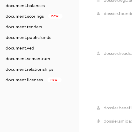
dossier.regDat
document.balances
dossier.foun
document.scorings
new!
document.tenders
document.publicfunds
document.ved
dossier.heads:
document.semantrum
document.relationships
document.licenses
new!
dossier.benefic
dossier.smida: