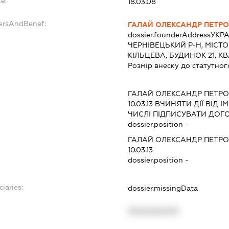
e:
18.03.08
dersAndBenef:
ГАЛАЙ ОЛЕКСАНДР ПЕТР
dossier.founderAddress
УКРА
ЧЕРНІВЕЦЬКИЙ Р-Н, МІСТО
КІЛЬЦЕВА, БУДИНОК 21, К
Розмір внеску до статутног
ГАЛАЙ ОЛЕКСАНДР ПЕТР
10.03.13
ВЧИНЯТИ ДІЇ ВІД І
ЧИСЛІ ПІДПИСУВАТИ ДОГ
dossier.position -
ГАЛАЙ ОЛЕКСАНДР ПЕТР
10.03.13
dossier.position -
iaries:
dossier.missingData
XXXXXXXXXX