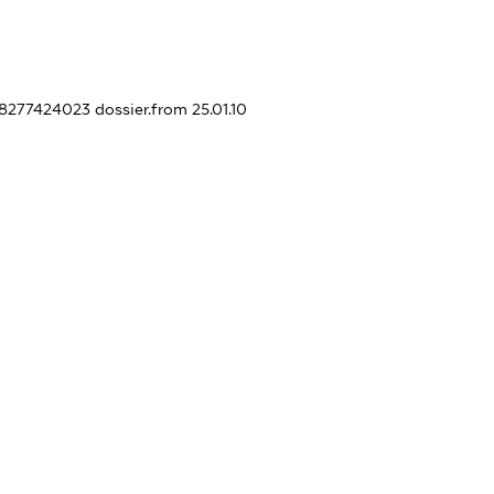
358277424023
dossier.from 25.01.10