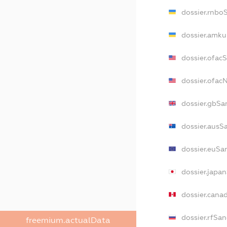
dossier.rnbo
dossier.amku
dossier.ofac
dossier.ofa
dossier.gbSa
dossier.ausS
dossier.euSa
dossier.japa
dossier.cana
dossier.rfSan
freemium.actualData