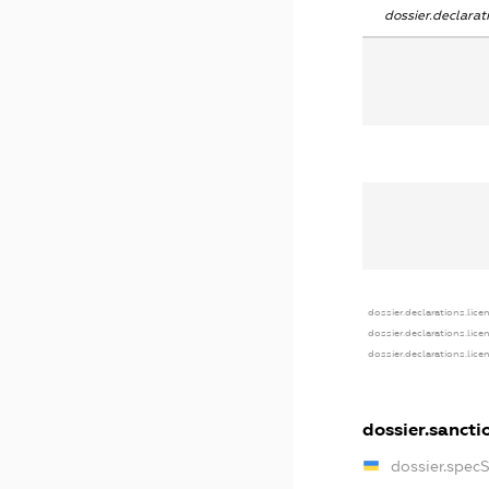
dossier.declara
dossier.declarations.lice
dossier.declarations.lice
dossier.declarations.lice
dossier.sancti
dossier.spec