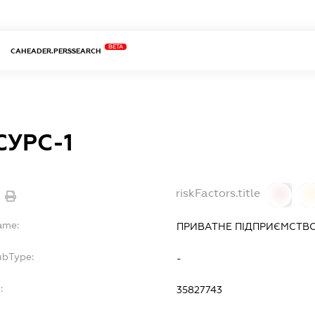
BETA
CAHEADER.PERSSEARCH
СУРС-1
riskFactors.title
0
ame:
ПРИВАТНЕ ПІДПРИЄМСТВО 
ubType:
-
:
35827743