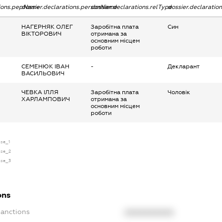
tions.pepName
dossier.declarations.personName
dossier.declarations.relType
dossier.declaratio
НАГЕРНЯК ОЛЕГ
Заробітна плата
Син
ВІКТОРОВИЧ
отримана за
основним місцем
роботи
СЕМЕНЮК ІВАН
-
Декларант
ВАСИЛЬОВИЧ
ЧЕВКА ІЛЛЯ
Заробітна плата
Чоловік
ХАРЛАМПОВИЧ
отримана за
основним місцем
роботи
nse_1
nse_2
nse_3
ons
Sanctions
XXXXXXXXXX