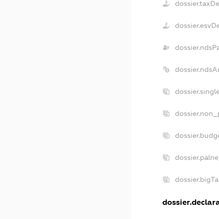
dossier.taxD
dossier.esvD
dossier.ndsP
dossier.ndsA
dossier.sing
dossier.non_
dossier.budg
dossier.paln
dossier.bigT
dossier.declara