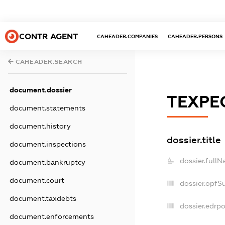
CONTR AGENT
CAHEADER.COMPANIES
CAHEADER.PERSONS
CAHEADER.SEARCH
document.dossier
ТЕХРЕ
document.statements
document.history
dossier.title
document.inspections
dossier.fullN
document.bankruptcy
document.court
dossier.opfS
document.taxdebts
dossier.edrpo
document.enforcements