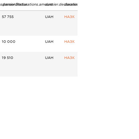
ns.personStatus
dossier.declarations.amount
dossier.declarations.currency
dossier.declarations.source
57 755
UAH
НАЗК
10 000
UAH
НАЗК
19 510
UAH
НАЗК