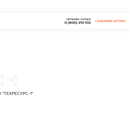
caHeader.contact
CAHEADER.GETTEST
0 (800) 210 102
0
0
"ТЕХРЕСУРС-1"