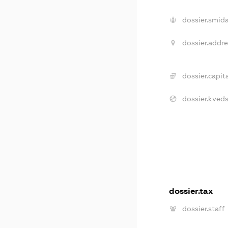
dossier.smida
dossier.addre
dossier.capita
dossier.kveds
dossier.tax
dossier.staff