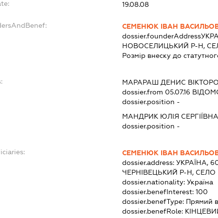
te:
19.08.08
dersAndBenef:
СЕМЕНЮК ІВАН ВАСИЛЬО
dossier.founderAddress
УКРА
НОВОСЕЛИЦЬКИЙ Р-Н, С
Розмір внеску до статутног
:
МАРАРАШ ДЕНИС ВІКТОР
dossier.from 05.07.16
ВІДОМО
dossier.position -
МАНДРИК ЮЛІЯ СЕРГІЇВН
dossier.position -
ciaries:
СЕМЕНЮК ІВАН ВАСИЛЬО
dossier.address:
УКРАЇНА, 6
ЧЕРНІВЕЦЬКИЙ Р-Н, СЕЛО
dossier.nationality:
Україна
dossier.benefInterest:
100
dossier.benefType:
Прямий в
dossier.benefRole:
КІНЦЕВИ