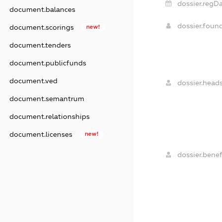
dossier.regDa
document.balances
dossier.foun
document.scorings
new!
document.tenders
document.publicfunds
document.ved
dossier.heads
document.semantrum
document.relationships
document.licenses
new!
dossier.benefi