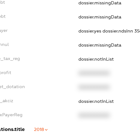
ebt
dossier.missingData
ebt
dossier.missingData
ayer
dossier.yes
dossier.ndsInn 
nnul
dossier.missingData
le_tax_reg
dossier.notInList
profit
XXXXXXXXXX
et_dotation
XXXXXXXXXX
e_akciz
dossier.notInList
axPayerReg
XXXXXXXXXX
tions.title
2018