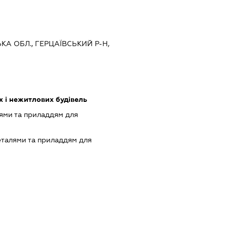
ЬКА ОБЛ., ГЕРЦАЇВСЬКИЙ Р-Н,
 і нежитлових будівель
ями та приладдям для
еталями та приладдям для