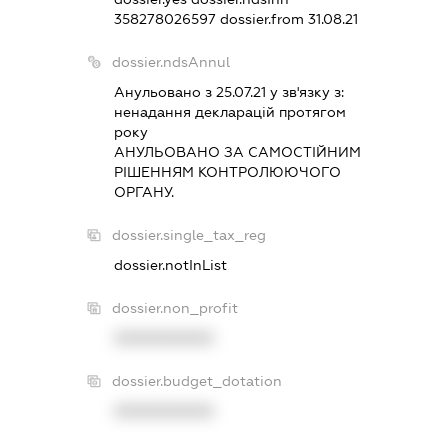
358278026597
dossier.from 31.08.21
dossier.ndsAnnul
Анульовано з 25.07.21 у зв'язку з:
ненадання декларацiй протягом
року
АНУЛЬОВАНО ЗА САМОСТIЙНИМ
РIШЕННЯМ КОНТРОЛЮЮЧОГО
ОРГАНУ.
dossier.single_tax_reg
dossier.notInList
dossier.non_profit
XXXXXXXXXX
dossier.budget_dotation
XXXXXXXXXX