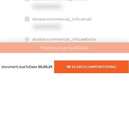
XXXXXXXXXX
dossier.commercial_info.email
XXXXXXXXXX
dossier.commercial_info.website
XXXXXXXXXX
freemium.actualData
dossier.commercial_info.activity
document.dueToDate
05.05.25
SEARCH.ONMONITORING
XXXXXXXXXX
freemium.exampleText_1
freemium.exampleText_2
freemium.anonymousPerSearch2
FREEMIUM.DETAILS
FREEMIUM.REGISTER