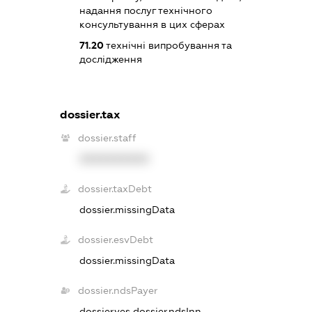
надання послуг технічного
консультування в цих сферах
71.20
технічні випробування та
дослідження
dossier.tax
dossier.staff
XXXXXXXXXX
dossier.taxDebt
dossier.missingData
dossier.esvDebt
dossier.missingData
dossier.ndsPayer
dossier.yes
dossier.ndsInn