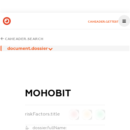
CAHEADER.GETTEST
CAHEADER.SEARCH
document.dossier
МОНОВІТ
riskFactors.title
0
0
0
dossier.fullName: