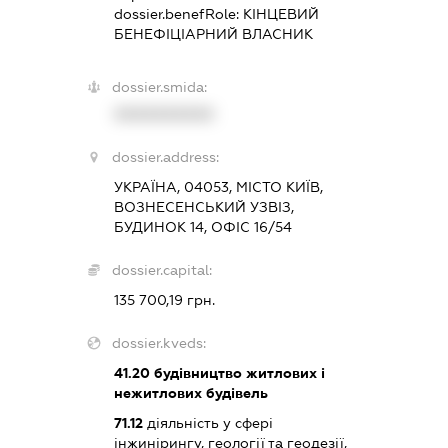
dossier.benefRole:
КІНЦЕВИЙ
БЕНЕФІЦІАРНИЙ ВЛАСНИК
dossier.smida:
XXXXXXXXXX
dossier.address:
УКРАЇНА, 04053, МІСТО КИЇВ,
ВОЗНЕСЕНСЬКИЙ УЗВІЗ,
БУДИНОК 14, ОФІС 16/54
dossier.capital:
135 700,19 грн.
dossier.kveds:
41.20
будівництво житлових і
нежитлових будівель
71.12
діяльність у сфері
інжинірингу, геології та геодезії,