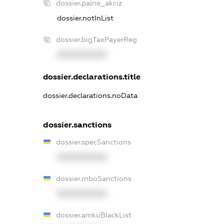
dossier.palne_akciz
dossier.notInList
dossier.bigTaxPayerReg
XXXXXXXXXX
dossier.declarations.title
dossier.declarations.noData
dossier.sanctions
dossier.specSanctions
XXXXXXXXXX
dossier.rnboSanctions
XXXXXXXXXX
dossier.amkuBlackList