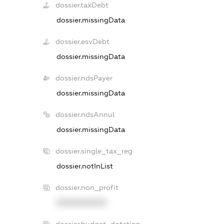
dossier.taxDebt
dossier.missingData
dossier.esvDebt
dossier.missingData
dossier.ndsPayer
dossier.missingData
dossier.ndsAnnul
dossier.missingData
dossier.single_tax_reg
dossier.notInList
dossier.non_profit
XXXXXXXXXX