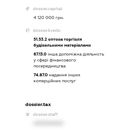
dossier.capital:
4 120 000 грн.
dossier.kveds:
51.53.2
оптова торгівля
будівельними матеріалами
67.13.0
інша допоміжна діяльність
у сфері фінансового
посередництва
74.87.0
надання інших
комерційних послуг
dossier.tax
dossier.staff
XXXXXXXXXX