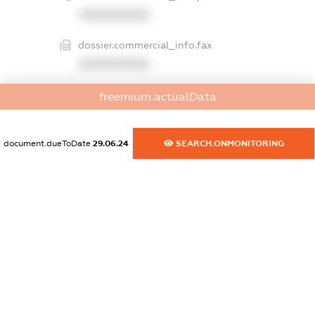
XXXXXXXXXX
dossier.commercial_info.fax
XXXXXXXXXX
dossier.commercial_info.email
freemium.actualData
XXXXXXXXXX
dossier.commercial_info.website
document.dueToDate
29.06.24
SEARCH.ONMONITORING
XXXXXXXXXX
dossier.commercial_info.activity
XXXXXXXXXX
freemium.exampleText_1
freemium.exampleText_2
freemium.anonymousPerSearch2