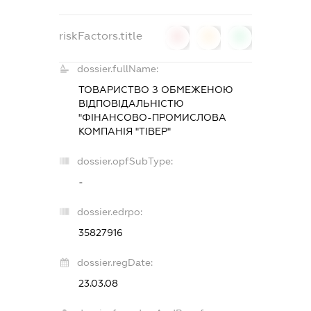
riskFactors.title
0
0
0
dossier.fullName:
ТОВАРИСТВО З ОБМЕЖЕНОЮ
ВІДПОВІДАЛЬНІСТЮ
"ФІНАНСОВО-ПРОМИСЛОВА
КОМПАНІЯ "ТІВЕР"
dossier.opfSubType:
-
dossier.edrpo:
35827916
dossier.regDate:
23.03.08