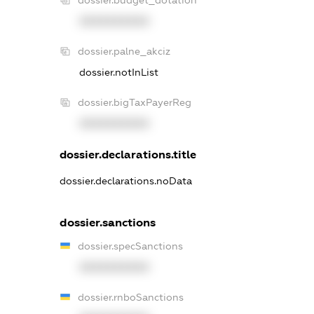
dossier.budget_dotation
XXXXXXXXXX
dossier.palne_akciz
dossier.notInList
dossier.bigTaxPayerReg
XXXXXXXXXX
dossier.declarations.title
dossier.declarations.noData
dossier.sanctions
dossier.specSanctions
XXXXXXXXXX
dossier.rnboSanctions