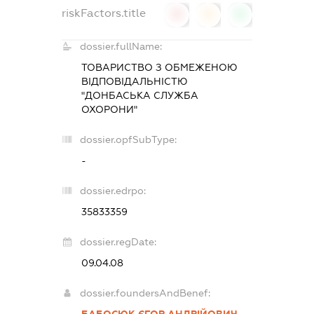
riskFactors.title
0
0
0
dossier.fullName:
ТОВАРИСТВО З ОБМЕЖЕНОЮ
ВІДПОВІДАЛЬНІСТЮ
"ДОНБАСЬКА СЛУЖБА
ОХОРОНИ"
dossier.opfSubType:
-
dossier.edrpo:
35833359
dossier.regDate:
09.04.08
dossier.foundersAndBenef: