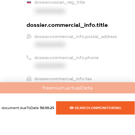
dossier.russian_reg_title
XXXXXXXXXX
dossier.commercial_info.title
dossier.commercial_info.postal_address
XXXXXXXXXX
dossier.commercial_info.phone
XXXXXXXXXX
dossier.commercial_info.fax
XXXXXXXXXX
freemium.actualData
dossier.commercial_info.email
XXXXXXXXXX
document.dueToDate
30.10.25
SEARCH.ONMONITORING
dossier.commercial_info.website
XXXXXXXXXX