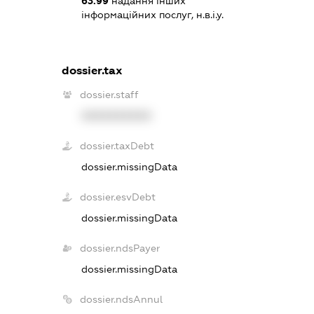
63.99
надання інших
інформаційних послуг, н.в.і.у.
dossier.tax
dossier.staff
XXXXXXXXXX
dossier.taxDebt
dossier.missingData
dossier.esvDebt
dossier.missingData
dossier.ndsPayer
dossier.missingData
dossier.ndsAnnul