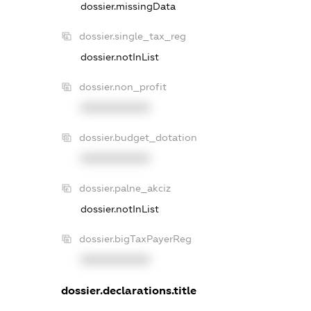
dossier.missingData
dossier.single_tax_reg
dossier.notInList
dossier.non_profit
XXXXXXXXXX
dossier.budget_dotation
XXXXXXXXXX
dossier.palne_akciz
dossier.notInList
dossier.bigTaxPayerReg
XXXXXXXXXX
dossier.declarations.title