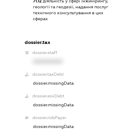
71.12
діяльність у сфері інжинірингу,
геології та геодезії, надання послуг
технічного консультування в цих
сферах
dossier.tax
dossier.staff
XXXXXXXXXX
dossier.taxDebt
dossier.missingData
dossier.esvDebt
dossier.missingData
dossier.ndsPayer
dossier.missingData