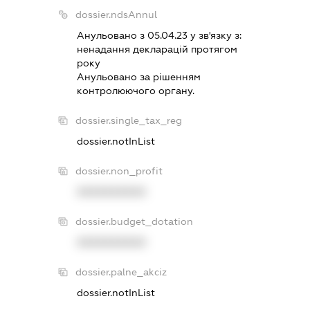
dossier.ndsAnnul
Анульовано з 05.04.23 у зв'язку з:
ненадання декларацiй протягом
року
Анульовано за рiшенням
контролюючого органу.
dossier.single_tax_reg
dossier.notInList
dossier.non_profit
XXXXXXXXXX
dossier.budget_dotation
XXXXXXXXXX
dossier.palne_akciz
dossier.notInList