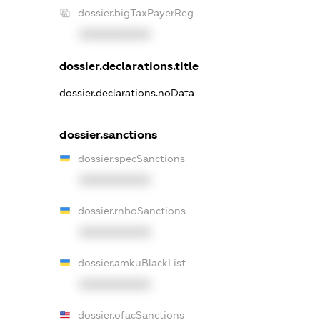
dossier.bigTaxPayerReg
XXXXXXXXXX
dossier.declarations.title
dossier.declarations.noData
dossier.sanctions
dossier.specSanctions
XXXXXXXXXX
dossier.rnboSanctions
XXXXXXXXXX
dossier.amkuBlackList
XXXXXXXXXX
dossier.ofacSanctions