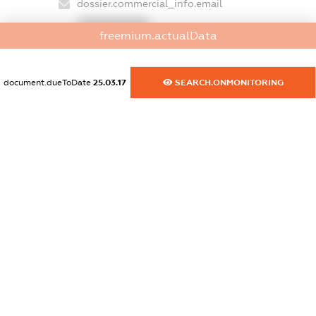
dossier.commercial_info.email
XXXXXXXXXX
freemium.actualData
dossier.commercial_info.website
XXXXXXXXXX
document.dueToDate
25.03.17
SEARCH.ONMONITORING
dossier.commercial_info.activity
XXXXXXXXXX
freemium.exampleText_1
freemium.exampleText_2
freemium.anonymousPerSearch2
FREEMIUM.DETAILS
FREEMIUM.REGISTER