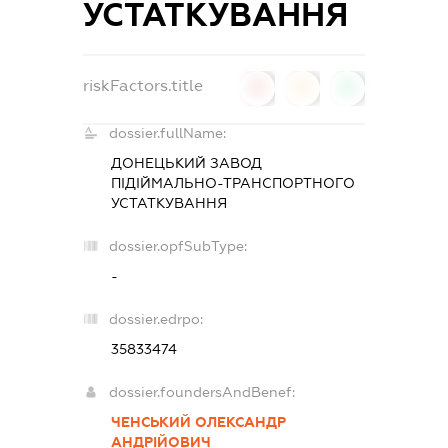
УСТАТКУВАННЯ
riskFactors.title
0
0
0
dossier.fullName:
ДОНЕЦЬКИЙ ЗАВОД
ПІДІЙМАЛЬНО-ТРАНСПОРТНОГО
УСТАТКУВАННЯ
dossier.opfSubType:
-
dossier.edrpo:
35833474
dossier.foundersAndBenef:
ЧЕНСЬКИЙ ОЛЕКСАНДР
АНДРІЙОВИЧ