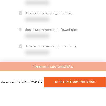
XXXXXXXXXX
dossier.commercial_info.email
XXXXXXXXXX
dossier.commercial_info.website
XXXXXXXXXX
dossier.commercial_info.activity
XXXXXXXXXX
freemium.actualData
freemium.exampleText_1
freemium.exampleText_2
freemium.anonymousPerSearch2
document.dueToDate
25.03.17
SEARCH.ONMONITORING
FREEMIUM.DETAILS
FREEMIUM.REGISTER