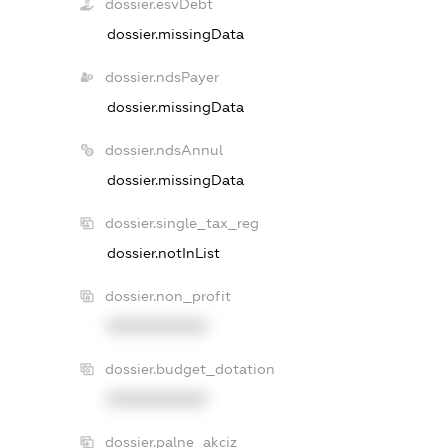
dossier.esvDebt
dossier.missingData
dossier.ndsPayer
dossier.missingData
dossier.ndsAnnul
dossier.missingData
dossier.single_tax_reg
dossier.notInList
dossier.non_profit
XXXXXXXXXX
dossier.budget_dotation
XXXXXXXXXX
dossier.palne_akciz