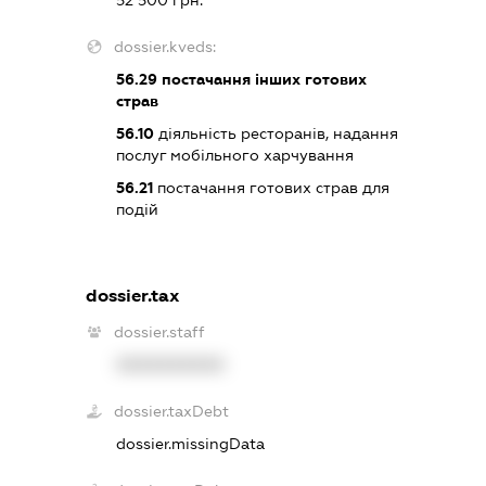
dossier.kveds:
56.29
постачання інших готових
страв
56.10
діяльність ресторанів, надання
послуг мобільного харчування
56.21
постачання готових страв для
подій
dossier.tax
dossier.staff
XXXXXXXXXX
dossier.taxDebt
dossier.missingData