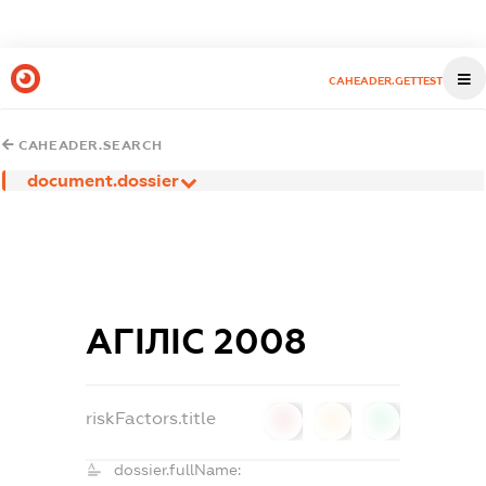
CAHEADER.GETTEST
CAHEADER.SEARCH
document.dossier
АГІЛІС 2008
riskFactors.title
0
0
0
dossier.fullName: