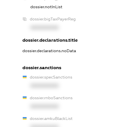
dossier.notInList
dossier.bigTaxPayerReg
XXXXXXXXXX
dossier.declarations.title
dossier.declarations.noData
dossier.sanctions
dossier.specSanctions
XXXXXXXXXX
dossier.rnboSanctions
XXXXXXXXXX
dossier.amkuBlackList