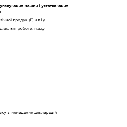
луговування машин і устатковання
я
чної продукції, н.в.і.у.
івельні роботи, н.в.і.у.
зку з:
ненадання декларацiй