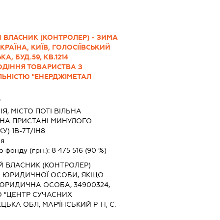
 ВЛАСНИК (КОНТРОЛЕР) - ЗИМА
РАЇНА, КИЇВ, ГОЛОСІЇВСЬКИЙ
, БУД.59, КВ.1214
ДІННЯ ТОВАРИСТВА З
ЬНІСТЮ "ЕНЕРДЖІМЕТАЛ
"
ІЯ, МІСТО ПОТІ ВІЛЬНА
ОНА ПРИСТАНІ МИНУЛОГО
) 1В-7Т/ІН8
ія
о фонду (грн.):
8 475 516
(90 %)
Й ВЛАСНИК (КОНТРОЛЕР)
) ЮРИДИЧНОЇ ОСОБИ, ЯКЩО
ЮРИДИЧНА ОСОБА, 34900324,
 "ЦЕНТР СУЧАСНИХ
ЦЬКА ОБЛ, МАР'ЇНСЬКИЙ Р-Н, С.