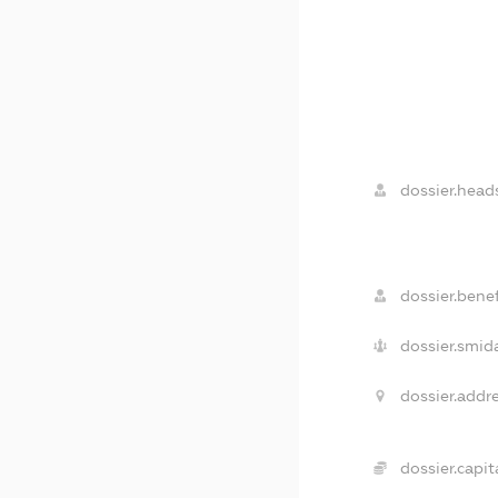
dossier.head
dossier.benef
dossier.smid
dossier.addre
dossier.capita