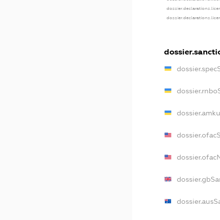
dossier.declarations.lic
dossier.declarations.lic
dossier.sancti
dossier.spec
dossier.rnbo
dossier.amku
dossier.ofac
dossier.ofa
dossier.gbSa
dossier.ausS