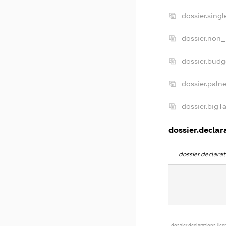
dossier.sing
dossier.non_
dossier.bud
dossier.paln
dossier.big
dossier.declara
dossier.declar
dossier.declarations.lic