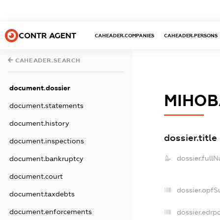
CONTR AGENT
CAHEADER.COMPANIES
CAHEADER.PERSONS
CAHEADER.SEARCH
document.dossier
МІНОВ
document.statements
document.history
dossier.title
document.inspections
dossier.full
document.bankruptcy
document.court
dossier.opfS
document.taxdebts
document.enforcements
dossier.edrpo