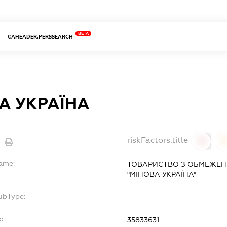
BETA
CAHEADER.PERSSEARCH
А УКРАЇНА
riskFactors.title
0
Name:
ТОВАРИСТВО З ОБМЕЖЕН
"МІНОВА УКРАЇНА"
ubType:
-
:
35833631