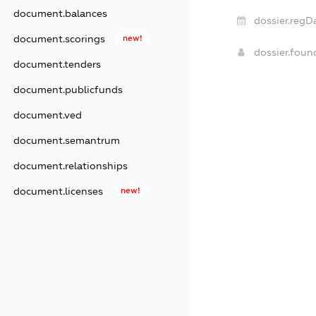
document.balances
dossier.regD
document.scorings
new!
dossier.fou
document.tenders
document.publicfunds
document.ved
document.semantrum
document.relationships
document.licenses
new!