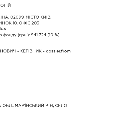
ОГІЙ
ЇНА, 02099, МІСТО КИЇВ,
НОК 10, ОФІС 203
їна
о фонду (грн.):
941 724
(10 %)
ЯНОВИЧ
-
КЕРІВНИК
- dossier.from
 ОБЛ., МАР'ЇНСЬКИЙ Р-Н, СЕЛО