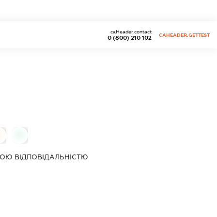
caHeader.contact
CAHEADER.GETTEST
0 (800) 210 102
0
0
ОЮ ВІДПОВІДАЛЬНІСТЮ