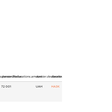
ns.personStatus
dossier.declarations.amount
dossier.declarations.currency
dossier.declarations.source
72 001
UAH
НАЗК