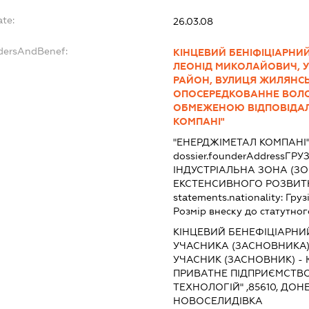
ate:
26.03.08
ndersAndBenef:
КІНЦЕВИЙ БЕНІФІЦІАРНИЙ
ЛЕОНІД МИКОЛАЙОВИЧ, УК
РАЙОН, ВУЛИЦЯ ЖИЛЯНСЬКА
ОПОСЕРЕДКОВАННЕ ВОЛО
ОБМЕЖЕНОЮ ВІДПОВІДАЛ
КОМПАНІ"
"ЕНЕРДЖІМЕТАЛ КОМПАНІ
dossier.founderAddress
ГРУЗ
ІНДУСТРІАЛЬНА ЗОНА (З
ЕКСТЕНСИВНОГО РОЗВИТКУ
statements.nationality:
Груз
Розмір внеску до статутног
КІНЦЕВИЙ БЕНЕФІЦІАРНИ
УЧАСНИКА (ЗАСНОВНИКА
УЧАСНИК (ЗАСНОВНИК) - 
ПРИВАТНЕ ПІДПРИЄМСТВО
ТЕХНОЛОГІЙ" ,85610, ДОНЕ
НОВОСЕЛИДІВКА