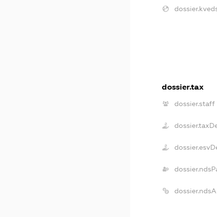
dossier.kveds
dossier.tax
dossier.staff
dossier.taxD
dossier.esvD
dossier.ndsP
dossier.nds