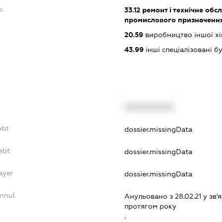
:
33.12
ремонт і технічне обс
промислового призначенн
20.59
виробництво іншої хімі
43.99
інші спеціалізовані буд
XXXXXXXXXX
ebt
dossier.missingData
ebt
dossier.missingData
ayer
dossier.missingData
Annul
Анульовано з 28.02.21 у зв'я
протягом року
.