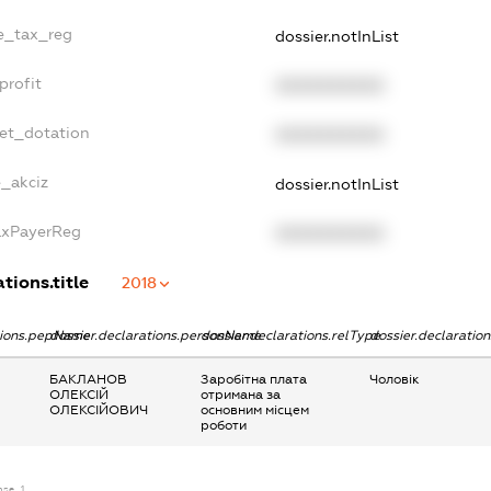
le_tax_reg
dossier.notInList
profit
XXXXXXXXXX
get_dotation
XXXXXXXXXX
e_akciz
dossier.notInList
TaxPayerReg
XXXXXXXXXX
tions.title
2018
ations.pepName
dossier.declarations.personName
dossier.declarations.relType
dossier.declaratio
БАКЛАНОВ
Заробітна плата
Чоловік
ОЛЕКСІЙ
отримана за
ОЛЕКСІЙОВИЧ
основним місцем
роботи
ense_1