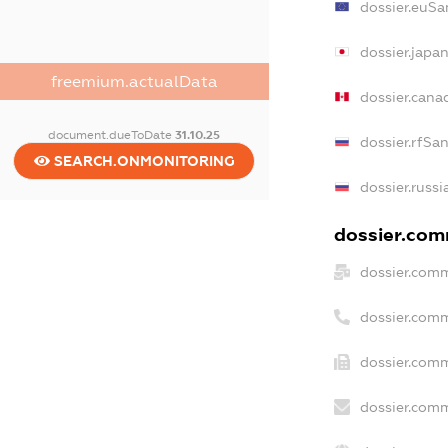
dossier.euSa
dossier.japa
freemium.actualData
dossier.can
document.dueToDate
31.10.25
dossier.rfSa
SEARCH.ONMONITORING
dossier.russi
dossier.comm
dossier.comm
dossier.com
dossier.comm
dossier.comm