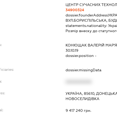
ЦЕНТР СУЧАСНИХ ТЕХНОЛ
34900324
dossier.founderAddress
УКРА
ВУЛ.БОРИСПІЛЬСЬКА, БУДИ
statements.nationality:
Укра
Розмір внеску до статутног
s:
КОНЮЩАК ВАЛЕРІЙ МАР'
30.10.19
dossier.position -
iciaries:
dossier.missingData
a:
XXXXXXXXXX
ss:
УКРАЇНА, 85610, ДОНЕЦЬКА
НОВОСЕЛИДІВКА
l:
9 417 240 грн.