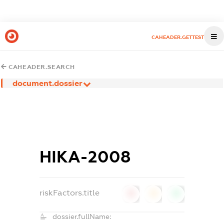
CAHEADER.GETTEST
CAHEADER.SEARCH
document.dossier
НІКА-2008
riskFactors.title
0
0
0
dossier.fullName: