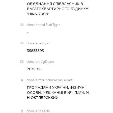
ОБ'ЄДНАННЯ СПІВВЛАСНИКІВ
БАГАТОКВАРТИРНОГО БУДИНКУ
"НІКА-2008"
dossier.opfSubType:
-
dossier.edrpo:
35833893
dossier.regDate:
20.05.08
dossier.foundersAndBenef:
ГРОМАДЯНИ УКРАЇНИ, ФІЗИЧНІ
ОСОБИ, МЕШКАНЦІ Б.№1, П.№4, М-
Н ОКТЯБРСЬКИЙ
dossier.heads: