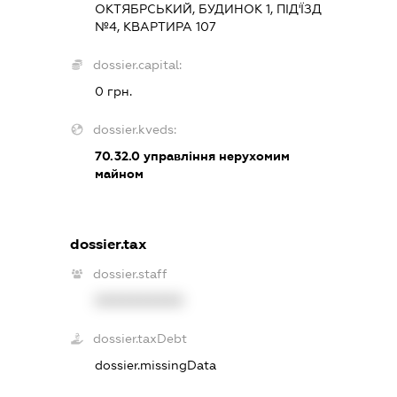
ОКТЯБРСЬКИЙ, БУДИНОК 1, ПІД'ЇЗД
№4, КВАРТИРА 107
dossier.capital:
0 грн.
dossier.kveds:
70.32.0
управління нерухомим
майном
dossier.tax
dossier.staff
XXXXXXXXXX
dossier.taxDebt
dossier.missingData