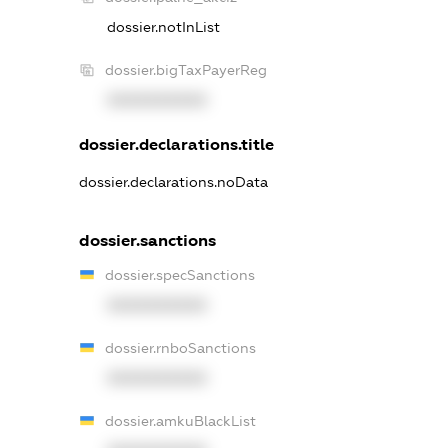
dossier.notInList
dossier.bigTaxPayerReg
XXXXXXXXXX
dossier.declarations.title
dossier.declarations.noData
dossier.sanctions
dossier.specSanctions
XXXXXXXXXX
dossier.rnboSanctions
XXXXXXXXXX
dossier.amkuBlackList