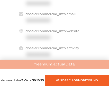
XXXXXXXXXX
dossier.commercial_info.email
XXXXXXXXXX
dossier.commercial_info.website
XXXXXXXXXX
dossier.commercial_info.activity
XXXXXXXXXX
freemium.actualData
freemium.exampleText_1
freemium.exampleText_2
document.dueToDate
30.10.25
SEARCH.ONMONITORING
freemium.anonymousPerSearch2
FREEMIUM.DETAILS
FREEMIUM.REGISTER