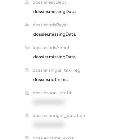
dossier.esvDebt
dossier.missingData
dossier.ndsPayer
dossier.missingData
dossier.ndsAnnul
dossier.missingData
dossier.single_tax_reg
dossier.notInList
dossier.non_profit
XXXXXXXXXX
dossier.budget_dotation
XXXXXXXXXX
dossier.palne_akciz