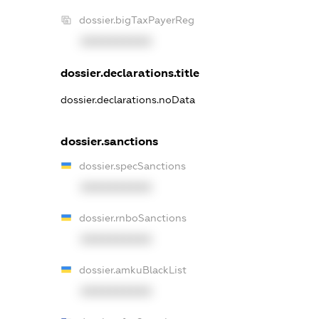
dossier.bigTaxPayerReg
XXXXXXXXXX
dossier.declarations.title
dossier.declarations.noData
dossier.sanctions
dossier.specSanctions
XXXXXXXXXX
dossier.rnboSanctions
XXXXXXXXXX
dossier.amkuBlackList
XXXXXXXXXX