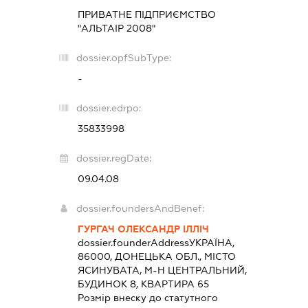
ПРИВАТНЕ ПІДПРИЄМСТВО
"АЛЬТАІР 2008"
dossier.opfSubType:
-
dossier.edrpo:
35833998
dossier.regDate:
09.04.08
dossier.foundersAndBenef:
ГУРГАЧ ОЛЕКСАНДР ІЛЛІЧ
dossier.founderAddress
УКРАЇНА,
86000, ДОНЕЦЬКА ОБЛ., МІСТО
ЯСИНУВАТА, М-Н ЦЕНТРАЛЬНИЙ,
БУДИНОК 8, КВАРТИРА 65
Розмір внеску до статутного