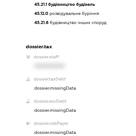
45.21.1
будівництво будівель
45.12.0
розвідувальне буріння
45.21.6
будівництво інших споруд
dossier.tax
dossier.staff
XXXXXXXXXX
dossier.taxDebt
dossier.missingData
dossier.esvDebt
dossier.missingData
dossier.ndsPayer
dossier.missingData