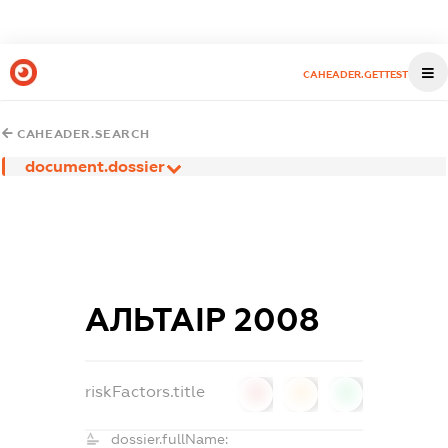
CAHEADER.GETTEST
CAHEADER.SEARCH
document.dossier
АЛЬТАІР 2008
riskFactors.title
0
0
0
dossier.fullName: