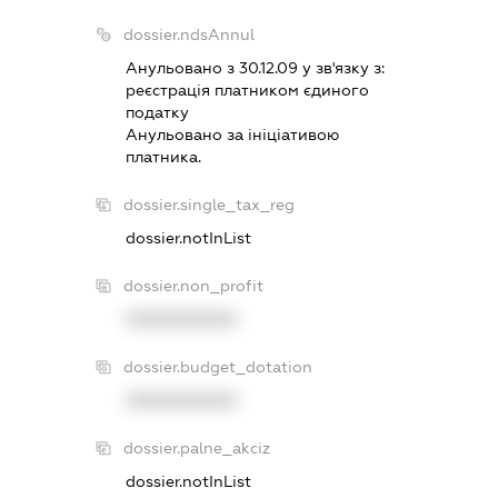
dossier.ndsAnnul
Анульовано з 30.12.09 у зв'язку з:
реєстрацiя платником єдиного
податку
Анульовано за iнiцiативою
платника.
dossier.single_tax_reg
dossier.notInList
dossier.non_profit
XXXXXXXXXX
dossier.budget_dotation
XXXXXXXXXX
dossier.palne_akciz
dossier.notInList