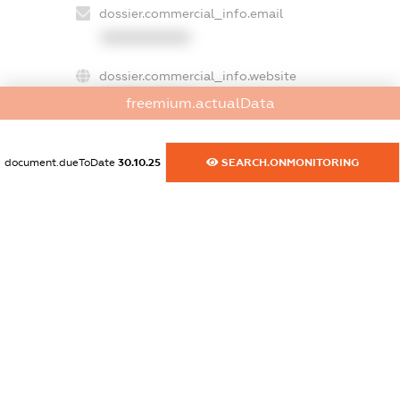
dossier.commercial_info.email
XXXXXXXXXX
dossier.commercial_info.website
XXXXXXXXXX
freemium.actualData
dossier.commercial_info.activity
XXXXXXXXXX
document.dueToDate
30.10.25
SEARCH.ONMONITORING
freemium.exampleText_1
freemium.exampleText_2
freemium.anonymousPerSearch2
FREEMIUM.DETAILS
FREEMIUM.REGISTER