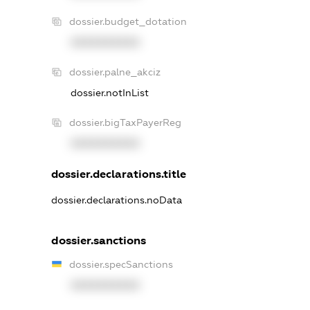
dossier.budget_dotation
XXXXXXXXXX
dossier.palne_akciz
dossier.notInList
dossier.bigTaxPayerReg
XXXXXXXXXX
dossier.declarations.title
dossier.declarations.noData
dossier.sanctions
dossier.specSanctions
XXXXXXXXXX