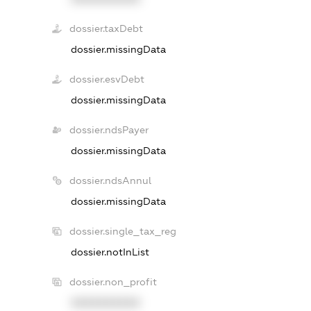
dossier.taxDebt
dossier.missingData
dossier.esvDebt
dossier.missingData
dossier.ndsPayer
dossier.missingData
dossier.ndsAnnul
dossier.missingData
dossier.single_tax_reg
dossier.notInList
dossier.non_profit
XXXXXXXXXX