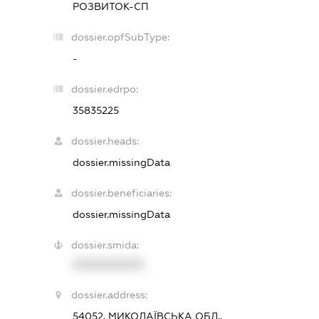
РОЗВИТОК-СП
dossier.opfSubType:
-
dossier.edrpo:
35835225
dossier.heads:
dossier.missingData
dossier.beneficiaries:
dossier.missingData
dossier.smida:
XXXXXXXXXX
dossier.address:
54052, МИКОЛАЇВСЬКА ОБЛ.,