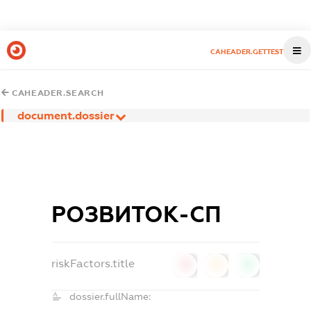
CAHEADER.GETTEST
CAHEADER.SEARCH
document.dossier
РОЗВИТОК-СП
riskFactors.title
0
0
0
dossier.fullName: