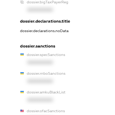
dossier.bigTaxPayerReg
XXXXXXXXXX
dossier.declarations.title
dossier.declarations.noData
dossier.sanctions
dossier.specSanctions
XXXXXXXXXX
dossier.rnboSanctions
XXXXXXXXXX
dossier.amkuBlackList
XXXXXXXXXX
dossier.ofacSanctions