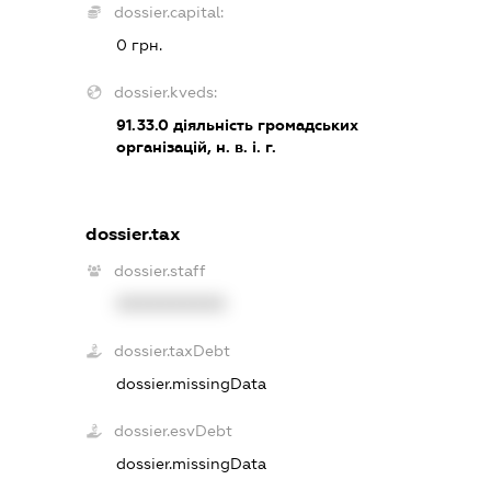
dossier.capital:
0 грн.
dossier.kveds:
91.33.0
діяльність громадських
організацій, н. в. і. г.
dossier.tax
dossier.staff
XXXXXXXXXX
dossier.taxDebt
dossier.missingData
dossier.esvDebt
dossier.missingData