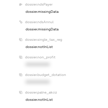
dossier.ndsPayer
dossier.missingData
dossier.ndsAnnul
dossier.missingData
dossier.single_tax_reg
dossier.notInList
dossier.non_profit
XXXXXXXXXX
dossier.budget_dotation
XXXXXXXXXX
dossier.palne_akciz
dossier.notInList