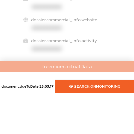
XXXXXXXXXX
dossier.commercial_info.website
XXXXXXXXXX
dossier.commercial_info.activity
XXXXXXXXXX
freemium.actualData
freemium.exampleText_1
freemium.exampleText_2
freemium.anonymousPerSearch2
document.dueToDate
25.03.17
SEARCH.ONMONITORING
FREEMIUM.DETAILS
FREEMIUM.REGISTER