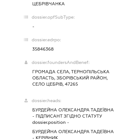
ЦЕБРІВЧАНКА
dossier.opfSubType:
-
dossier.edrpo:
35846368
dossier.foundersAndBenef:
ГРОМАДА СЕЛА, ТЕРНОПІЛЬСЬКА
ОБЛАСТЬ, ЗБОРІВСЬКИЙ РАЙОН,
СЕЛО ЦЕБРІВ, 47265
dossier.heads:
БУРДЕЙНА ОЛЕКСАНДРА ТАДЕЇВНА
-
ПІДПИСАНТ
ЗГІДНО СТАТУТУ
dossier.position -
БУРДЕЙНА ОЛЕКСАНДРА ТАДЕЇВНА
-
КЕРІВНИК