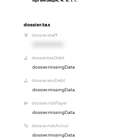
dossier.tax
dossier.staff
XXXXXXXXXX
dossier.taxDebt
dossier.missingData
dossier.esvDebt
dossier.missingData
dossier.ndsPayer
dossier.missingData
dossier.ndsAnnul
dossier.missingData