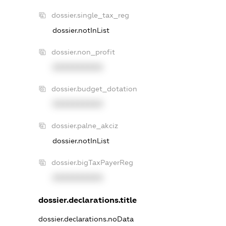
dossier.single_tax_reg
dossier.notInList
dossier.non_profit
XXXXXXXXXX
dossier.budget_dotation
XXXXXXXXXX
dossier.palne_akciz
dossier.notInList
dossier.bigTaxPayerReg
XXXXXXXXXX
dossier.declarations.title
dossier.declarations.noData