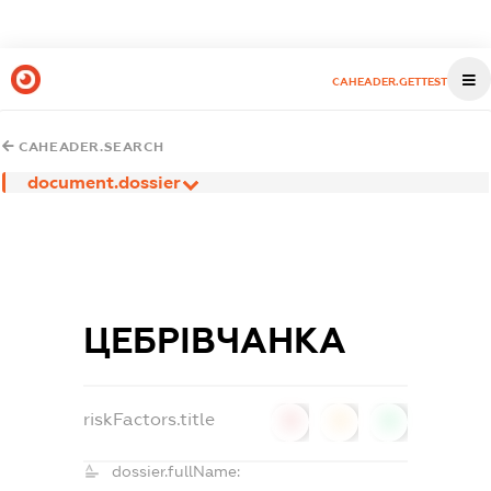
CAHEADER.GETTEST
CAHEADER.SEARCH
document.dossier
ЦЕБРІВЧАНКА
riskFactors.title
0
0
0
dossier.fullName: