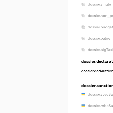
dossier.single
dossier.non_pr
dossier.budge
dossier.palne_
dossier.bigTa
dossier.declarat
dossier.declarati
dossier.sanctio
dossier.specS
dossier.rnboS