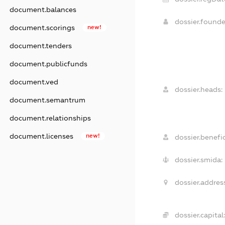
document.balances
dossier.found
document.scorings
new!
document.tenders
document.publicfunds
document.ved
dossier.heads:
document.semantrum
document.relationships
document.licenses
new!
dossier.benefic
dossier.smida:
dossier.addres
dossier.capital