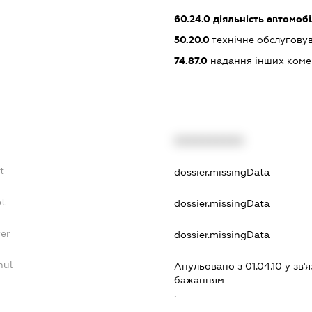
60.24.0
діяльність автомоб
50.20.0
технічне обслуговув
74.87.0
надання інших коме
XXXXXXXXXX
t
dossier.missingData
bt
dossier.missingData
yer
dossier.missingData
nul
Анульовано з 01.04.10 у зв'я
бажанням
.