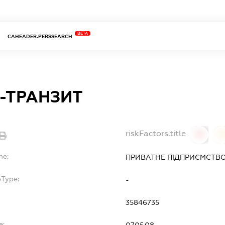
BETA
CAHEADER.PERSSEARCH
-ТРАНЗИТ
riskFactors.title
0
0
me:
ПРИВАТНЕ ПІДПРИЄМСТВО
bType:
-
35846735
e:
07.05.08