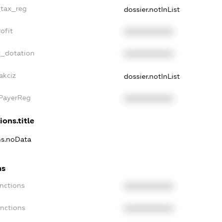
_tax_reg
dossier.notInList
ofit
XXXXXXXXXX
t_dotation
XXXXXXXXXX
akciz
dossier.notInList
xPayerReg
XXXXXXXXXX
ions.title
ons.noData
ns
anctions
XXXXXXXXXX
anctions
XXXXXXXXXX