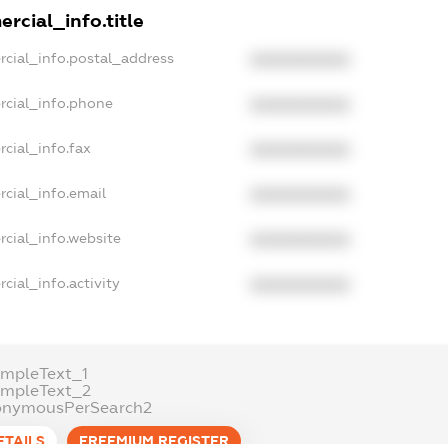
rcial_info.title
rcial_info.postal_address
XXXXXXXXXX
rcial_info.phone
XXXXXXXXXX
cial_info.fax
XXXXXXXXXX
cial_info.email
XXXXXXXXXX
rcial_info.website
XXXXXXXXXX
cial_info.activity
XXXXXXXXXX
ampleText_1
ampleText_2
onymousPerSearch2
ETAILS
FREEMIUM.REGISTER