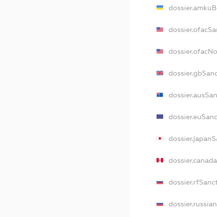
dossier.amkuB
dossier.ofacSa
dossier.ofacN
dossier.gbSan
dossier.ausSa
dossier.euSan
dossier.japan
dossier.canad
dossier.rfSanc
dossier.russia