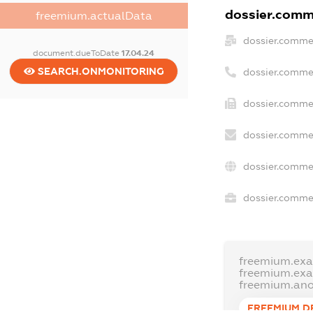
dossier.comme
freemium.actualData
dossier.comme
document.dueToDate
17.04.24
SEARCH.ONMONITORING
dossier.comme
dossier.commer
dossier.commer
dossier.comme
dossier.commer
freemium.ex
freemium.ex
freemium.an
FREEMIUM.D