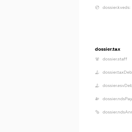
dossier.kveds:
dossier.tax
dossier.staff
dossier.taxDeb
dossier.esvDe
dossier.ndsPa
dossier.ndsAn