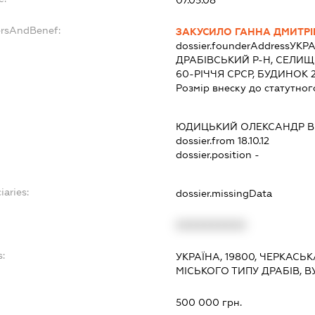
ersAndBenef:
ЗАКУСИЛО ГАННА ДМИТР
dossier.founderAddress
УКРА
ДРАБІВСЬКИЙ Р-Н, СЕЛИЩ
60-РІЧЧЯ СРСР, БУДИНОК 
Розмір внеску до статутног
ЮДИЦЬКИЙ ОЛЕКСАНДР В
dossier.from 18.10.12
dossier.position -
iaries:
dossier.missingData
XXXXXXXXXX
s:
УКРАЇНА, 19800, ЧЕРКАСЬ
МІСЬКОГО ТИПУ ДРАБІВ, В
:
500 000 грн.