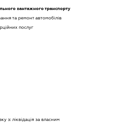
ільного вантажного транспорту
ання та ремонт автомобілів
рційних послуг
зку з:
лiквiдацiя за власним