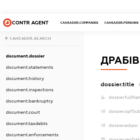
CONTR AGENT
CAHEADER.COMPANIES
CAHEADER.PERSONS
CAHEADER.SEARCH
document.dossier
ДРАБІВ
document.statements
document.history
dossier.title
document.inspections
dossier.fullNa
document.bankruptcy
dossier.opfSu
document.court
document.taxdebts
dossier.edrpo:
document.enforcements
dossier.regDat