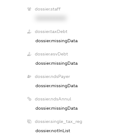
dossier.staff
XXXXXXXXXX
dossier.taxDebt
dossier.missingData
dossier.esvDebt
dossier.missingData
dossier.ndsPayer
dossier.missingData
dossier.ndsAnnul
dossier.missingData
dossier.single_tax_reg
dossier.notInList