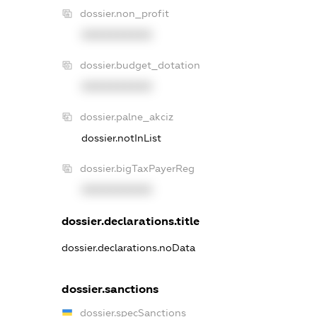
dossier.non_profit
XXXXXXXXXX
dossier.budget_dotation
XXXXXXXXXX
dossier.palne_akciz
dossier.notInList
dossier.bigTaxPayerReg
XXXXXXXXXX
dossier.declarations.title
dossier.declarations.noData
dossier.sanctions
dossier.specSanctions