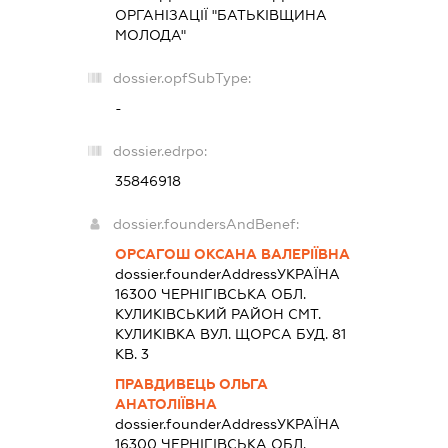
ОРГАНІЗАЦІЇ "БАТЬКІВЩИНА
МОЛОДА"
dossier.opfSubType:
-
dossier.edrpo:
35846918
dossier.foundersAndBenef:
ОРСАГОШ ОКСАНА ВАЛЕРІЇВНА
dossier.founderAddress
УКРАЇНА
16300 ЧЕРНIГIВСЬКА ОБЛ.
КУЛИКIВСЬКИЙ РАЙОН СМТ.
КУЛИКІВКА ВУЛ. ЩОРСА БУД. 81
КВ. 3
ПРАВДИВЕЦЬ ОЛЬГА
АНАТОЛІЇВНА
dossier.founderAddress
УКРАЇНА
16300 ЧЕРНIГIВСЬКА ОБЛ.