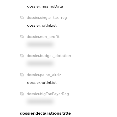
dossier.missingData
dossier.single_tax_reg
dossier.notInList
dossier.non_profit
XXXXXXXXXX
dossier.budget_dotation
XXXXXXXXXX
dossier.palne_akciz
dossier.notInList
dossier.bigTaxPayerReg
XXXXXXXXXX
dossier.declarations.title