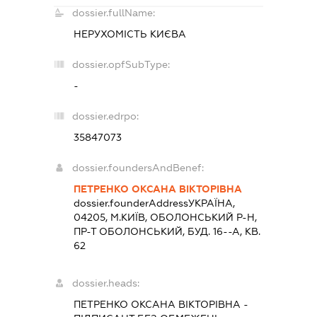
dossier.fullName:
НЕРУХОМІСТЬ КИЄВА
dossier.opfSubType:
-
dossier.edrpo:
35847073
dossier.foundersAndBenef:
ПЕТРЕНКО ОКСАНА ВІКТОРІВНА
dossier.founderAddress
УКРАЇНА,
04205, М.КИЇВ, ОБОЛОНСЬКИЙ Р-Н,
ПР-Т ОБОЛОНСЬКИЙ, БУД. 16--А, КВ.
62
dossier.heads:
ПЕТРЕНКО ОКСАНА ВІКТОРІВНА
-