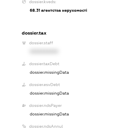
dossier.kveds:
68.31
агентства нерухомості
dossier.tax
dossier.staff
XXXXXXXXXX
dossier.taxDebt
dossier.missingData
dossier.esvDebt
dossier.missingData
dossier.ndsPayer
dossier.missingData
dossier.ndsAnnul