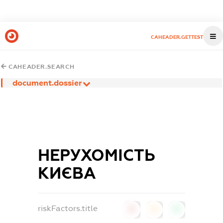
CAHEADER.GETTEST
CAHEADER.SEARCH
document.dossier
НЕРУХОМІСТЬ
КИЄВА
riskFactors.title
0
0
0