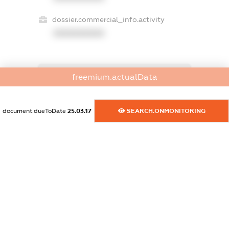
dossier.commercial_info.activity
XXXXXXXXXX
freemium.actualData
freemium.exampleText_1
freemium.exampleText_2
freemium.anonymousPerSearch2
document.dueToDate
25.03.17
SEARCH.ONMONITORING
FREEMIUM.DETAILS
FREEMIUM.REGISTER