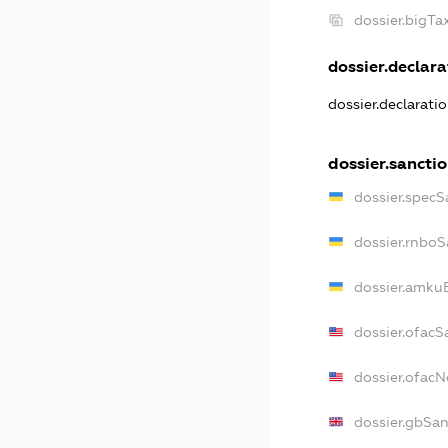
dossier.bigT
dossier.declarat
dossier.declarati
dossier.sancti
dossier.specS
dossier.rnboS
dossier.amkuB
dossier.ofacS
dossier.ofac
dossier.gbSan