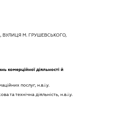
ЇВ, ВУЛИЦЯ М. ГРУШЕВСЬКОГО,
нь комерційної діяльності й
ійних послуг, н.в.і.у.
а та технічна діяльність, н.в.і.у.