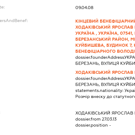
te:
09.04.08
dersAndBenef:
КІНЦЕВИЙ БЕНЕФІЦІАРНИ
ХОДАКІВСЬКИЙ ЯРОСЛАВ ПЕ
УКРАЇНА , УКРАЇНА, 07541
БЕРЕЗАНСЬКИЙ РАЙОН, МІ
КУЙБИШЕВА, БУДИНОК 7, К
БЕНЕФІЦІАРНОГО ВОЛОДІН
dossier.founderAddress
УКРА
БЕРЕЗАНЬ, ВУЛИЦЯ КУЙБИ
ХОДАКІВСЬКИЙ ЯРОСЛАВ
dossier.founderAddress
УКРА
БЕРЕЗАНЬ, ВУЛИЦЯ КУЙБИ
statements.nationality:
Укра
Розмір внеску до статутног
:
ХОДАКІВСЬКИЙ ЯРОСЛАВ
dossier.from 27.03.13
dossier.position -