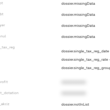
bt
dossier.missingData
bt
dossier.missingData
yer
dossier.missingData
nnul
dossier.missingData
e_tax_reg
dossier.single_tax_reg_date -
dossier.single_tax_reg_rate 
dossier.single_tax_reg_grou
rofit
XXXXXXXXXX
et_dotation
XXXXXXXXXX
_akciz
dossier.notInList