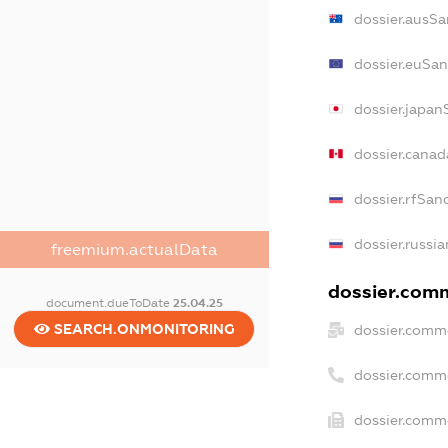
dossier.ausSa
dossier.euSan
dossier.japan
dossier.cana
dossier.rfSan
dossier.russia
freemium.actualData
dossier.comm
document.dueToDate
25.04.25
SEARCH.ONMONITORING
dossier.comme
dossier.comm
dossier.comme