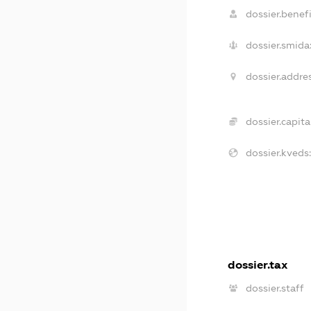
dossier.benefi
dossier.smida
dossier.addres
dossier.capital
dossier.kveds:
dossier.tax
dossier.staff