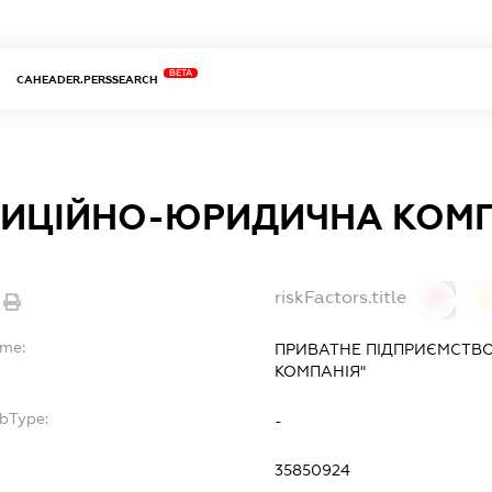
BETA
CAHEADER.PERSSEARCH
ТИЦІЙНО-ЮРИДИЧНА КОМ
riskFactors.title
0
ame:
ПРИВАТНЕ ПІДПРИЄМСТВ
КОМПАНІЯ"
ubType:
-
35850924