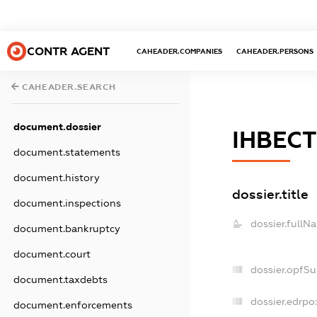
CONTR AGENT
CAHEADER.COMPANIES
CAHEADER.PERSONS
CAHEADER.SEARCH
document.dossier
ІНВЕС
document.statements
document.history
dossier.title
document.inspections
dossier.fullN
document.bankruptcy
document.court
dossier.opfS
document.taxdebts
dossier.edrpo:
document.enforcements