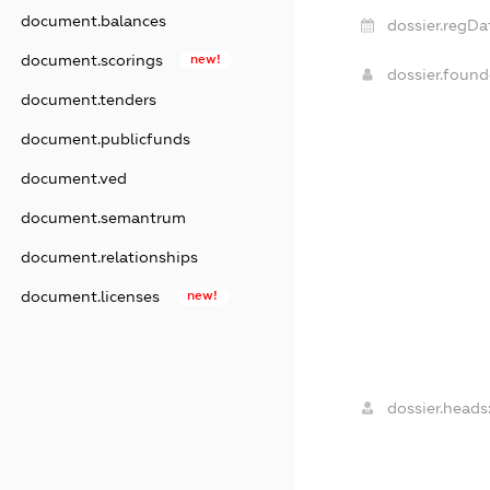
document.balances
dossier.regDa
document.scorings
new!
dossier.foun
document.tenders
document.publicfunds
document.ved
document.semantrum
document.relationships
document.licenses
new!
dossier.heads