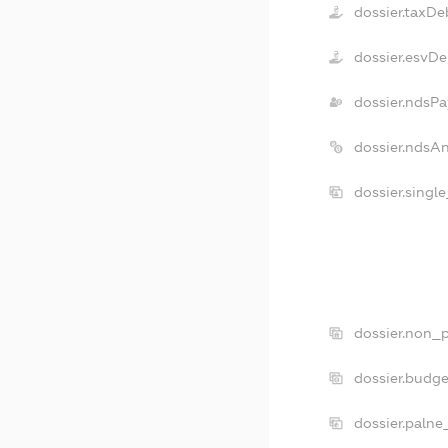
dossier.taxDe
dossier.esvDe
dossier.ndsPa
dossier.ndsA
dossier.singl
dossier.non_p
dossier.budg
dossier.palne