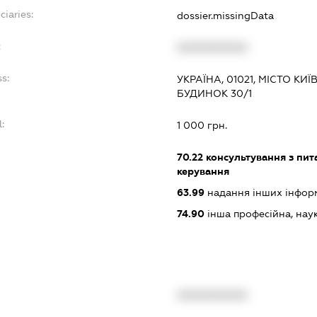
ciaries:
dossier.missingData
:
XXXXXXXXXX
s:
УКРАЇНА, 01021, МІСТО КИ
БУДИНОК 30/1
:
1 000 грн.
70.22
консультування з пита
керування
63.99
надання інших інформац
74.90
інша професійна, науков
XXXXXXXXXX