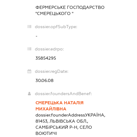
ФЕРМЕРСЬКЕ ГОСПОДАРСТВО
"СМЕРЕЦЬКОГО "
dossier.opfSubType:
-
dossier.edrpo:
35854295
dossier.regDate:
30.06.08
dossier.foundersAndBenef:
СМЕРЕЦЬКА НАТАЛІЯ
МИХАЙЛІВНА
dossier.founderAddress
УКРАЇНА,
81453, ЛЬВІВСЬКА ОБЛ.,
САМБІРСЬКИЙ Р-Н, СЕЛО
ВОЮТИЧІ