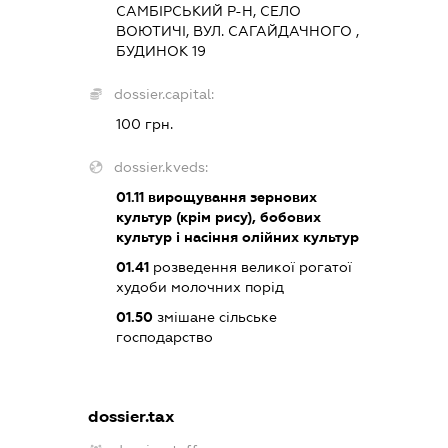
САМБІРСЬКИЙ Р-Н, СЕЛО
ВОЮТИЧІ, ВУЛ. САГАЙДАЧНОГО ,
БУДИНОК 19
dossier.capital:
100 грн.
dossier.kveds:
01.11
вирощування зернових
культур (крім рису), бобових
культур і насіння олійних культур
01.41
розведення великої рогатої
худоби молочних порід
01.50
змішане сільське
господарство
dossier.tax