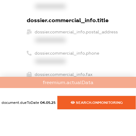
XXXXXXXXXX
dossier.commercial_info.title
dossier.commercial_info.postal_address
XXXXXXXXXX
dossier.commercial_info.phone
XXXXXXXXXX
dossier.commercial_info.fax
freemium.actualData
XXXXXXXXXX
dossier.commercial_info.email
document.dueToDate
04.05.25
SEARCH.ONMONITORING
XXXXXXXXXX
dossier.commercial_info.website
XXXXXXXXXX