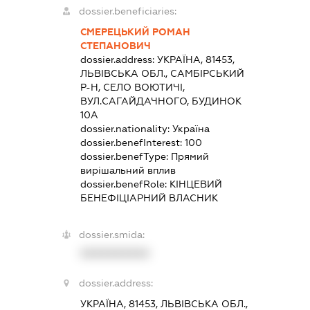
dossier.beneficiaries:
СМЕРЕЦЬКИЙ РОМАН
СТЕПАНОВИЧ
dossier.address:
УКРАЇНА, 81453,
ЛЬВІВСЬКА ОБЛ., САМБІРСЬКИЙ
Р-Н, СЕЛО ВОЮТИЧІ,
ВУЛ.САГАЙДАЧНОГО, БУДИНОК
10А
dossier.nationality:
Україна
dossier.benefInterest:
100
dossier.benefType:
Прямий
вирішальний вплив
dossier.benefRole:
КІНЦЕВИЙ
БЕНЕФІЦІАРНИЙ ВЛАСНИК
dossier.smida:
XXXXXXXXXX
dossier.address:
УКРАЇНА, 81453, ЛЬВІВСЬКА ОБЛ.,