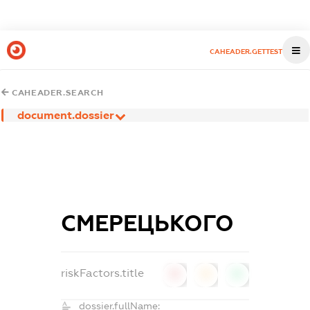
CAHEADER.GETTEST
CAHEADER.SEARCH
document.dossier
СМЕРЕЦЬКОГО
riskFactors.title
0
0
0
dossier.fullName: