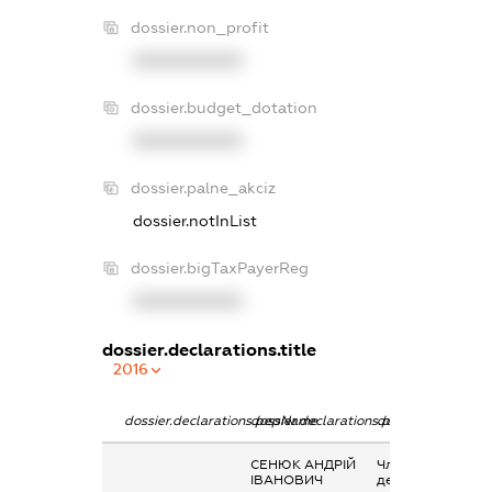
dossier.non_profit
XXXXXXXXXX
dossier.budget_dotation
XXXXXXXXXX
dossier.palne_akciz
dossier.notInList
dossier.bigTaxPayerReg
XXXXXXXXXX
dossier.declarations.title
2016
dossier.declarations.pepName
dossier.declarations.personName
dossier.declarati
СЕНЮК АНДРІЙ
Членство суб’єкт
ІВАНОВИЧ
декларування в