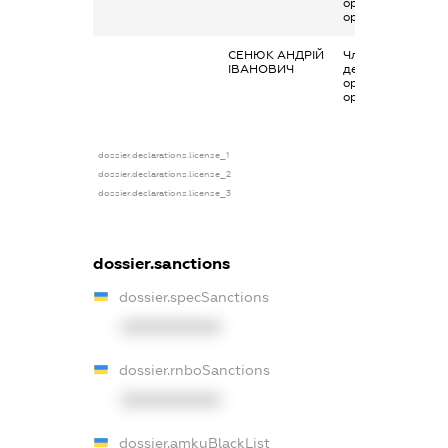
організаціях та ї
органах
СЕНЮК АНДРІЙ
Членство суб’єкт
ІВАНОВИЧ
декларування в
організаціях та ї
органах
dossier.declarations.license_1
dossier.declarations.license_2
dossier.declarations.license_3
dossier.sanctions
dossier.specSanctions
XXXXXXXXXX
dossier.rnboSanctions
XXXXXXXXXX
dossier.amkuBlackList