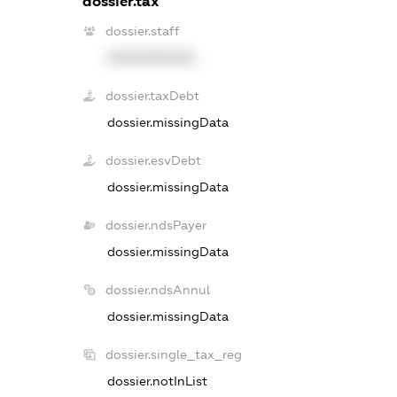
dossier.tax
dossier.staff
XXXXXXXXXX
dossier.taxDebt
dossier.missingData
dossier.esvDebt
dossier.missingData
dossier.ndsPayer
dossier.missingData
dossier.ndsAnnul
dossier.missingData
dossier.single_tax_reg
dossier.notInList