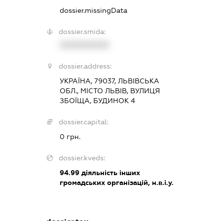
dossier.missingData
dossier.smida:
XXXXXXXXXX
dossier.address:
УКРАЇНА, 79037, ЛЬВІВСЬКА
ОБЛ., МІСТО ЛЬВІВ, ВУЛИЦЯ
ЗБОЇЩА, БУДИНОК 4
dossier.capital:
0 грн.
dossier.kveds:
94.99
діяльність інших
громадських організацій, н.в.і.у.