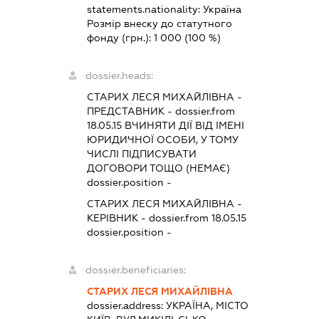
statements.nationality:
Україна
Розмір внеску до статутного
фонду (грн.):
1 000
(100 %)
dossier.heads:
СТАРИХ ЛЕСЯ МИХАЙЛІВНА
-
ПРЕДСТАВНИК
- dossier.from
18.05.15
ВЧИНЯТИ ДІЇ ВІД ІМЕНІ
ЮРИДИЧНОЇ ОСОБИ, У ТОМУ
ЧИСЛІ ПІДПИСУВАТИ
ДОГОВОРИ ТОЩО (НЕМАЄ)
dossier.position -
СТАРИХ ЛЕСЯ МИХАЙЛІВНА
-
КЕРІВНИК
- dossier.from 18.05.15
dossier.position -
dossier.beneficiaries:
СТАРИХ ЛЕСЯ МИХАЙЛІВНА
dossier.address:
УКРАЇНА, МІСТО