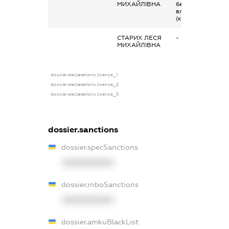
МИХАЙЛІВНА
бенефіціарний
власник
(контролер)
СТАРИХ ЛЕСЯ
-
МИХАЙЛІВНА
dossier.declarations.license_1
dossier.declarations.license_2
dossier.declarations.license_3
dossier.sanctions
dossier.specSanctions
XXXXXXXXXX
dossier.rnboSanctions
XXXXXXXXXX
dossier.amkuBlackList