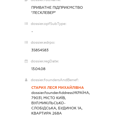
ПРИВАТНЕ ПІДПРИЄМСТВО
"ЛЕСКЛЕВЕР"
dossier.opfSubType:
-
dossier.edrpo:
35854583
dossier.regDate:
13.04.08
dossier.foundersAndBenef:
СТАРИХ ЛЕСЯ МИХАЙЛІВНА
dossier.founderAddress
УКРАЇНА,
79031, МІСТО КИЇВ,
ВУЛ.МИКІЛЬСЬКО-
СЛОБІДСЬКА, БУДИНОК 1А,
КВАРТИРА 268А