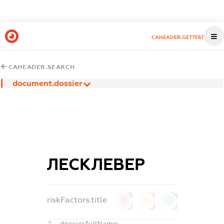
CAHEADER.GETTEST
CAHEADER.SEARCH
document.dossier
ЛЕСКЛЕВЕР
riskFactors.title
0
0
0
dossier.fullName: