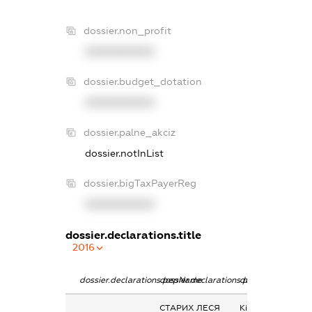
dossier.non_profit
XXXXXXXXXX
dossier.budget_dotation
XXXXXXXXXX
dossier.palne_akciz
dossier.notInList
dossier.bigTaxPayerReg
XXXXXXXXXX
dossier.declarations.title
2016
dossier.declarations.pepName
dossier.declarations.personName
dossier.declarati
СТАРИХ ЛЕСЯ
Кінцевий