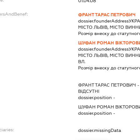
01.04.08
ersAndBenef:
ФРАНТ ТАРАС ПЕТРОВИЧ
dossier.founderAddress
УКРА
МІСТО ЛЬВІВ, МІСТО ВИНН
Розмір внеску до статутног
ШУФАН РОМАН ВІКТОРОВ
dossier.founderAddress
УКРА
МІСТО ЛЬВІВ, МІСТО ВИНН
ВЛ.
Розмір внеску до статутног
ФРАНТ ТАРАС ПЕТРОВИЧ
ВІДСУТНІ
dossier.position -
ШУФАН РОМАН ВІКТОРОВ
dossier.position -
iaries:
dossier.missingData