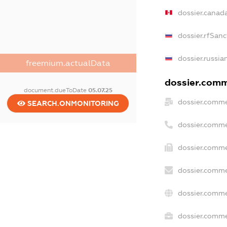
dossier.canad
dossier.rfSanc
dossier.russia
freemium.actualData
dossier.comme
document.dueToDate
05.07.25
dossier.comme
SEARCH.ONMONITORING
dossier.comme
dossier.comme
dossier.comme
dossier.comme
dossier.commer