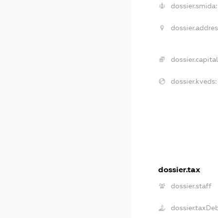
dossier.smida:
dossier.addres
dossier.capital
dossier.kveds:
dossier.tax
dossier.staff
dossier.taxDe