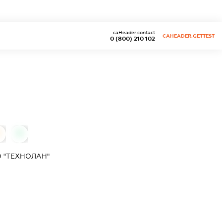
caHeader.contact
CAHEADER.GETTEST
0 (800) 210 102
0
 "ТЕХНОЛАН"