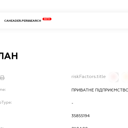
BETA
CAHEADER.PERSSEARCH
ЛАН
riskFactors.title
0
0
me:
ПРИВАТНЕ ПІДПРИЄМСТВО
bType:
-
35855194
e: