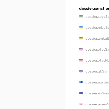
dossier.sanctio
dossier.specS
dossier.rnboS
dossier.amkuB
dossier.ofacS
dossier.ofac
dossier.gbSan
dossier.ausSa
dossier.euSan
dossier.japan