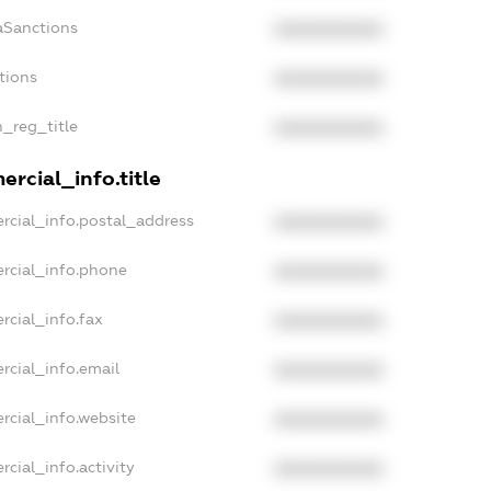
aSanctions
XXXXXXXXXX
tions
XXXXXXXXXX
n_reg_title
XXXXXXXXXX
rcial_info.title
rcial_info.postal_address
XXXXXXXXXX
rcial_info.phone
XXXXXXXXXX
rcial_info.fax
XXXXXXXXXX
rcial_info.email
XXXXXXXXXX
rcial_info.website
XXXXXXXXXX
cial_info.activity
XXXXXXXXXX