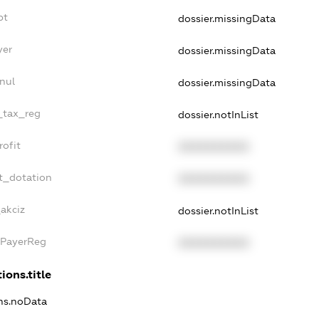
bt
dossier.missingData
yer
dossier.missingData
nul
dossier.missingData
e_tax_reg
dossier.notInList
rofit
XXXXXXXXXX
t_dotation
XXXXXXXXXX
_akciz
dossier.notInList
xPayerReg
XXXXXXXXXX
ions.title
ons.noData