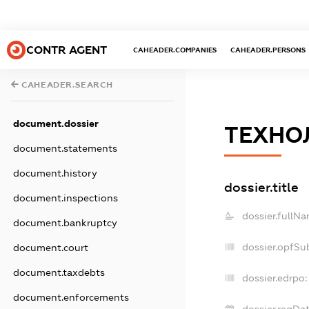
CONTR AGENT
CAHEADER.COMPANIES
CAHEADER.PERSONS
CAHEADER.SEARCH
document.dossier
ТЕХНО
document.statements
document.history
dossier.title
document.inspections
dossier.fullNa
document.bankruptcy
dossier.opfSu
document.court
document.taxdebts
dossier.edrpo:
document.enforcements
dossier.regDat