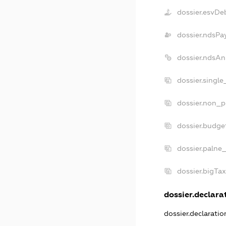
dossier.esvDe
dossier.ndsPa
dossier.ndsAn
dossier.singl
dossier.non_p
dossier.budge
dossier.palne
dossier.bigTa
dossier.declarat
dossier.declarati