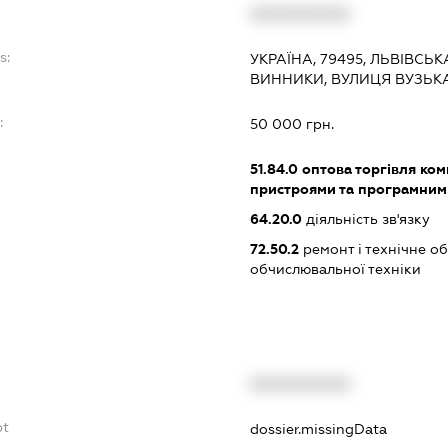
XXXXXXXXXX
s:
УКРАЇНА, 79495, ЛЬВІВСЬК
ВИННИКИ, ВУЛИЦЯ ВУЗЬКА
:
50 000 грн.
51.84.0
оптова торгівля ко
пристроями та програмним
64.20.0
діяльність зв'язку
72.50.2
ремонт і технічне о
обчислювальної техніки
XXXXXXXXXX
bt
dossier.missingData