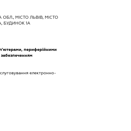
А ОБЛ., МІСТО ЛЬВІВ, МІСТО
, БУДИНОК 1А
мп'ютерами, периферійними
 забезпеченням
бслуговування електронно-