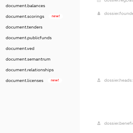
document.balances
dossier.found
document.scorings
new!
document.tenders
document.publicfunds
document.ved
document.semantrum
document.relationships
dossier.heads:
document.licenses
new!
dossier.benefic