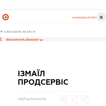
CAHEADER.GETTEST
CAHEADER.SEARCH
document.dossier
ІЗМАЇЛ
ПРОДСЕРВІС
riskFactors.title
0
0
0