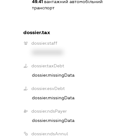
49.41
вантажний автомобільний
транспорт
dossier.tax
dossier.staff
XXXXXXXXXX
dossier.taxDebt
dossier.missingData
dossier.esvDebt
dossier.missingData
dossier.ndsPayer
dossier.missingData
dossier.ndsAnnul