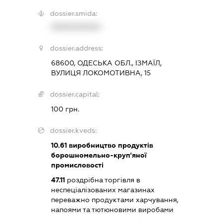
dossier.smida:
XXXXXXXXXX
dossier.address:
68600, ОДЕСЬКА ОБЛ., ІЗМАЇЛ,
ВУЛИЦЯ ЛОКОМОТИВНА, 15
dossier.capital:
100 грн.
dossier.kveds:
10.61
виробництво продуктів
борошномельно-круп'яної
промисловості
47.11
роздрібна торгівля в
неспеціалізованих магазинах
переважно продуктами харчування,
напоями та тютюновими виробами