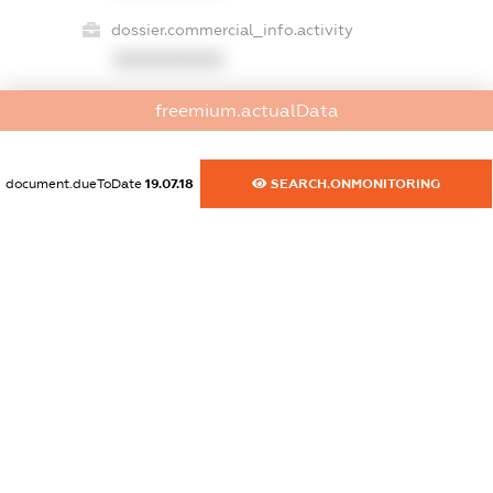
dossier.commercial_info.activity
XXXXXXXXXX
freemium.actualData
freemium.exampleText_1
freemium.exampleText_2
document.dueToDate
19.07.18
SEARCH.ONMONITORING
freemium.anonymousPerSearch2
FREEMIUM.DETAILS
FREEMIUM.REGISTER