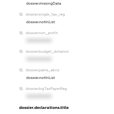
dossier.missingData
dossier.single_tax_reg
dossier.notInList
dossier.non_profit
XXXXXXXXXX
dossier.budget_dotation
XXXXXXXXXX
dossier.palne_akciz
dossier.notInList
dossier.bigTaxPayerReg
XXXXXXXXXX
dossier.declarations.title