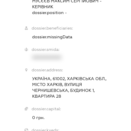
МУСЄЄВ МАКСИМ СЕРГІЙОВИЧ
-
КЕРІВНИК
dossier.position -
dossier.beneficiaries:
dossier.missingData
dossier.smida:
XXXXXXXXXX
dossier.address:
УКРАЇНА, 61002, ХАРКІВСЬКА ОБЛ.,
МІСТО ХАРКІВ, ВУЛИЦЯ
ЧЕРНИШЕВСЬКА, БУДИНОК 1,
КВАРТИРА 28
dossier.capital:
0 грн.
dossier.kveds: