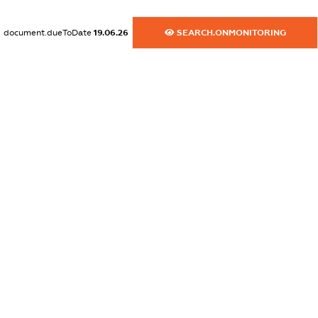
XXXXXXXXXX
document.dueToDate
19.06.26
SEARCH.ONMONITORING
dossier.commercial_info.activity
XXXXXXXXXX
freemium.exampleText_1
freemium.exampleText_2
freemium.anonymousPerSearch2
FREEMIUM.DETAILS
FREEMIUM.REGISTER