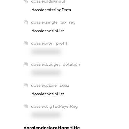
dossier.ndsAnnul
dossier.missingData
dossier.single_tax_reg
dossier.notInList
dossier.non_profit
XXXXXXXXXX
dossier.budget_dotation
XXXXXXXXXX
dossier.palne_akciz
dossier.notInList
dossier.bigTaxPayerReg
XXXXXXXXXX
dossier.declarations.title