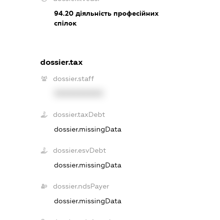
94.20
діяльність професійних
спілок
dossier.tax
dossier.staff
XXXXXXXXXX
dossier.taxDebt
dossier.missingData
dossier.esvDebt
dossier.missingData
dossier.ndsPayer
dossier.missingData