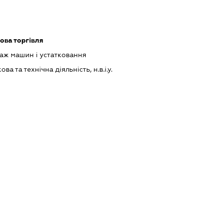
ова торгівля
аж машин і устатковання
а та технічна діяльність, н.в.і.у.