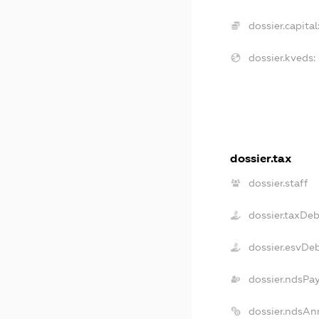
dossier.capital
dossier.kveds:
dossier.tax
dossier.staff
dossier.taxDe
dossier.esvDe
dossier.ndsPa
dossier.ndsAn