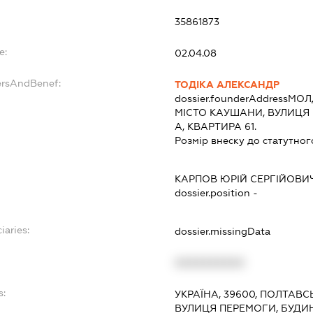
35861873
e:
02.04.08
ersAndBenef:
ТОДІКА АЛЕКСАНДР
dossier.founderAddress
МОЛ
МІСТО КАУШАНИ, ВУЛИЦЯ 
А, КВАРТИРА 61.
Розмір внеску до статутног
КАРПОВ ЮРІЙ СЕРГІЙОВИ
dossier.position -
iaries:
dossier.missingData
XXXXXXXXXX
s:
УКРАЇНА, 39600, ПОЛТАВС
ВУЛИЦЯ ПЕРЕМОГИ, БУДИ