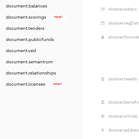
document.balances
dossier.edrpo:
document.scorings
new!
dossier.regDat
document.tenders
dossier.found
document.publicfunds
document.ved
document.semantrum
document.relationships
dossier.heads:
document.licenses
new!
dossier.benefic
dossier.smida:
dossier.addres