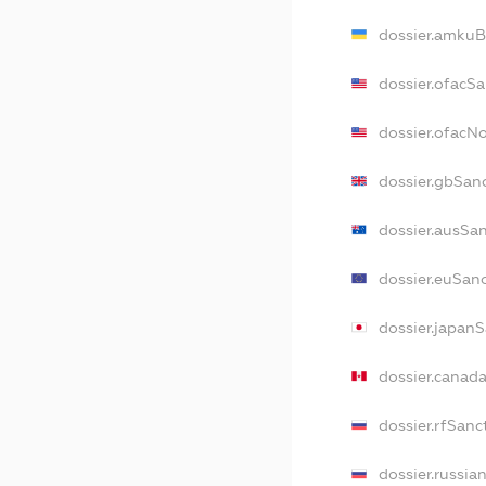
dossier.amkuB
dossier.ofacS
dossier.ofacN
dossier.gbSan
dossier.ausSa
dossier.euSan
dossier.japan
dossier.canad
dossier.rfSanc
dossier.russia