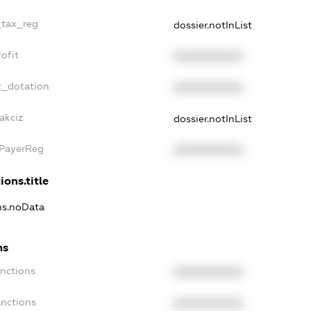
_tax_reg
dossier.notInList
ofit
XXXXXXXXXX
t_dotation
XXXXXXXXXX
akciz
dossier.notInList
xPayerReg
XXXXXXXXXX
ions.title
ons.noData
ns
anctions
XXXXXXXXXX
anctions
XXXXXXXXXX