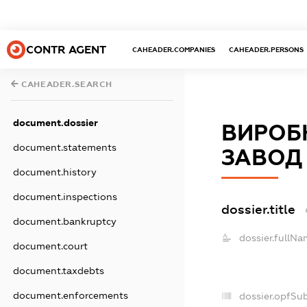
CONTR AGENT
CAHEADER.COMPANIES
CAHEADER.PERSONS
CAHEADER.SEARCH
document.dossier
ВИРОБ
document.statements
ЗАВОД
document.history
document.inspections
dossier.title
document.bankruptcy
dossier.fullNa
document.court
document.taxdebts
document.enforcements
dossier.opfSu