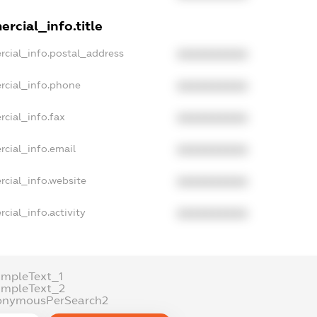
rcial_info.title
rcial_info.postal_address
XXXXXXXXXX
rcial_info.phone
XXXXXXXXXX
rcial_info.fax
XXXXXXXXXX
rcial_info.email
XXXXXXXXXX
rcial_info.website
XXXXXXXXXX
cial_info.activity
XXXXXXXXXX
ampleText_1
ampleText_2
onymousPerSearch2