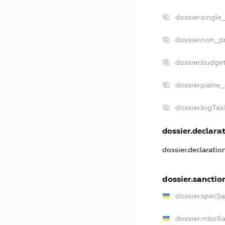
dossier.single
dossier.non_pr
dossier.budge
dossier.palne_
dossier.bigTa
dossier.declarat
dossier.declarati
dossier.sanctio
dossier.specS
dossier.rnboS