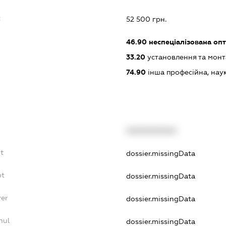
:
52 500 грн.
46.90
неспеціалізована опт
33.20
установлення та монт
74.90
інша професійна, науков
XXXXXXXXXX
bt
dossier.missingData
bt
dossier.missingData
yer
dossier.missingData
nul
dossier.missingData