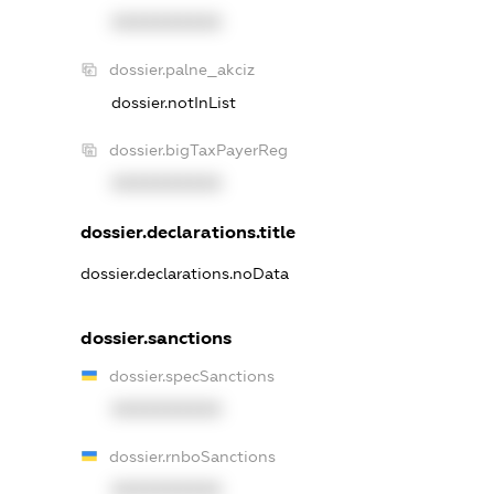
XXXXXXXXXX
dossier.palne_akciz
dossier.notInList
dossier.bigTaxPayerReg
XXXXXXXXXX
dossier.declarations.title
dossier.declarations.noData
dossier.sanctions
dossier.specSanctions
XXXXXXXXXX
dossier.rnboSanctions
XXXXXXXXXX