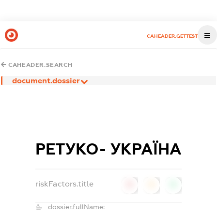
CAHEADER.GETTEST
CAHEADER.SEARCH
document.dossier
РЕТУКО- УКРАЇНА
riskFactors.title
0
0
0
dossier.fullName: