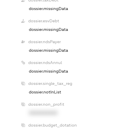
dossier.taxDebt
dossier.missingData
dossier.esvDebt
dossier.missingData
dossier.ndsPayer
dossier.missingData
dossier.ndsAnnul
dossier.missingData
dossier.single_tax_reg
dossier.notInList
dossier.non_profit
XXXXXXXXXX
dossier.budget_dotation