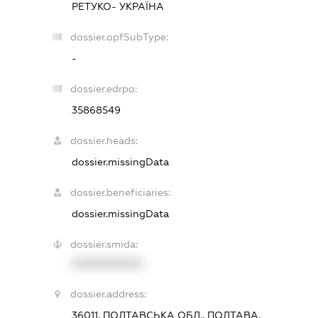
РЕТУКО- УКРАЇНА
dossier.opfSubType:
-
dossier.edrpo:
35868549
dossier.heads:
dossier.missingData
dossier.beneficiaries:
dossier.missingData
dossier.smida:
XXXXXXXXXX
dossier.address:
36011, ПОЛТАВСЬКА ОБЛ., ПОЛТАВА,