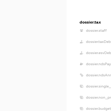
dossier.tax
dossier.staff
dossier.taxDeb
dossier.esvDeb
dossier.ndsPay
dossier.ndsAn
dossier.single
dossier.non_pr
dossier.budge