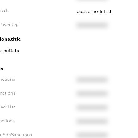
akciz
dossier.notInList
xPayerReg
XXXXXXXXXX
ions.title
ns.noData
ns
nctions
XXXXXXXXXX
nctions
XXXXXXXXXX
ackList
XXXXXXXXXX
nctions
XXXXXXXXXX
onSdnSanctions
XXXXXXXXXX