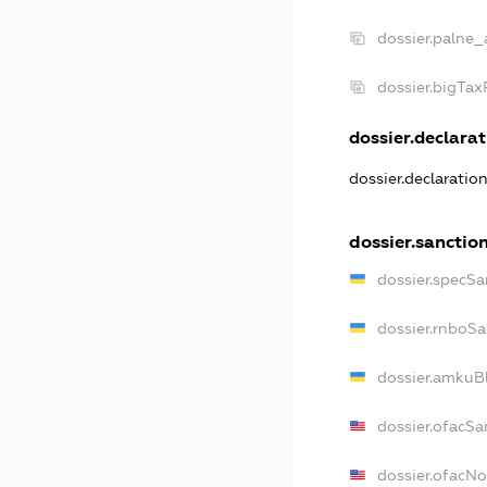
dossier.palne_
dossier.bigTa
dossier.declarat
dossier.declaratio
dossier.sanctio
dossier.specSa
dossier.rnboSa
dossier.amkuBl
dossier.ofacSa
dossier.ofacN