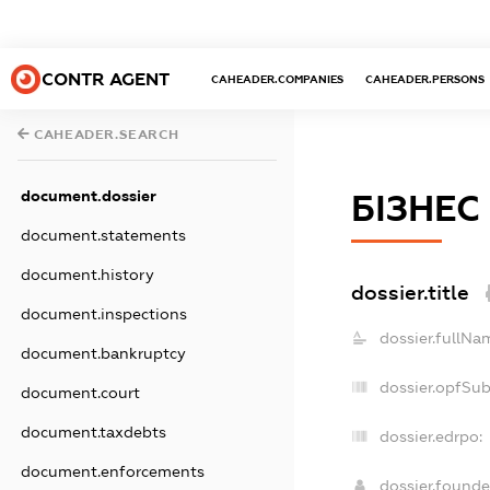
CONTR AGENT
CAHEADER.COMPANIES
CAHEADER.PERSONS
CAHEADER.SEARCH
document.dossier
БІЗНЕС
document.statements
document.history
dossier.title
document.inspections
dossier.fullNa
document.bankruptcy
dossier.opfSu
document.court
document.taxdebts
dossier.edrpo:
document.enforcements
dossier.found