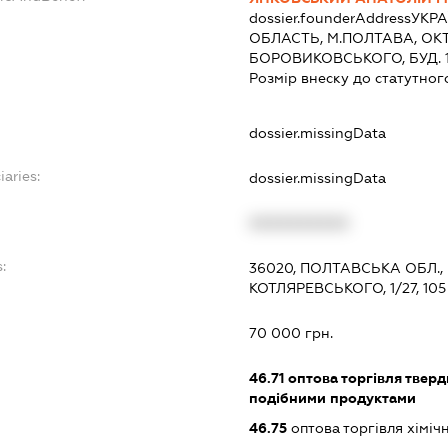
dossier.founderAddress
УКРА
ОБЛАСТЬ, М.ПОЛТАВА, ОКТ
БОРОВИКОВСЬКОГО, БУД. 14
Розмір внеску до статутног
dossier.missingData
iaries:
dossier.missingData
XXXXXXXXXX
:
36020, ПОЛТАВСЬКА ОБЛ.
КОТЛЯРЕВСЬКОГО, 1/27, 105
70 000 грн.
46.71
оптова торгівля тверд
подібними продуктами
46.75
оптова торгівля хімі