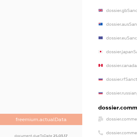
dossier.gbSanc
dossier.ausSan
dossier.euSanc
dossier.japanS
dossier.canad
dossier.rfSanc
dossier.russian
dossier.comme
dossier.commer
freemium.actualData
dossier.comme
document.dueToDate
25.03.17