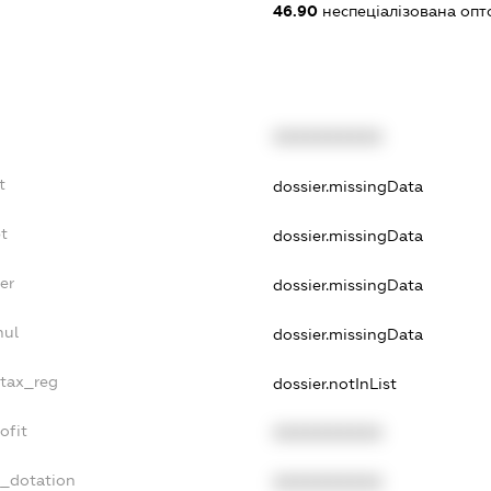
46.90
неспеціалізована опт
XXXXXXXXXX
t
dossier.missingData
t
dossier.missingData
er
dossier.missingData
nul
dossier.missingData
_tax_reg
dossier.notInList
ofit
XXXXXXXXXX
t_dotation
XXXXXXXXXX