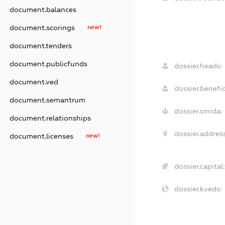
document.balances
document.scorings
new!
document.tenders
document.publicfunds
dossier.heads:
document.ved
dossier.benefic
document.semantrum
dossier.smida:
document.relationships
dossier.address
document.licenses
new!
dossier.capital:
dossier.kveds: