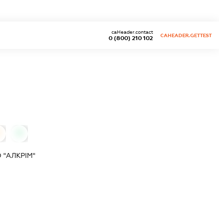
caHeader.contact
CAHEADER.GETTEST
0 (800) 210 102
0
0
 "АЛКРІМ"