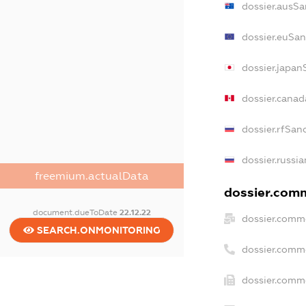
dossier.ausSa
dossier.euSan
dossier.japan
dossier.cana
dossier.rfSan
dossier.russi
freemium.actualData
dossier.comm
document.dueToDate
22.12.22
dossier.comme
SEARCH.ONMONITORING
dossier.comm
dossier.comme