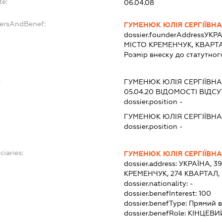
te:
06.04.08
dersAndBenef:
ГУМЕНЮК ЮЛІЯ СЕРГІЇВН
dossier.founderAddress
УКРА
МІСТО КРЕМЕНЧУК, КВАРТА
Розмір внеску до статутног
:
ГУМЕНЮК ЮЛІЯ СЕРГІЇВН
05.04.20
ВІДОМОСТІ ВІДСУ
dossier.position -
ГУМЕНЮК ЮЛІЯ СЕРГІЇВН
dossier.position -
ciaries:
ГУМЕНЮК ЮЛІЯ СЕРГІЇВН
dossier.address:
УКРАЇНА, 3
КРЕМЕНЧУК, 274 КВАРТАЛ,
dossier.nationality:
-
dossier.benefInterest:
100
dossier.benefType:
Прямий в
dossier.benefRole:
КІНЦЕВИ