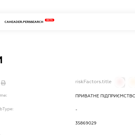
BETA
CAHEADER.PERSSEARCH
М
riskFactors.title
0
ame:
ПРИВАТНЕ ПІДПРИЄМСТВО
ubType:
-
35869029