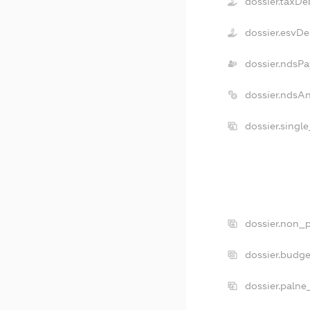
dossier.taxDe
dossier.esvDe
dossier.ndsPa
dossier.ndsA
dossier.singl
dossier.non_p
dossier.budg
dossier.palne