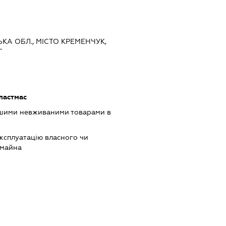
ЬКА ОБЛ., МІСТО КРЕМЕНЧУК,
Г
ластмас
ншими невживаними товарами в
ксплуатацію власного чи
 майна