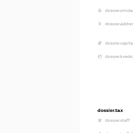
dossier.smida
dossier.addres
dossier.capital
dossier.kveds:
dossier.tax
dossier.staff