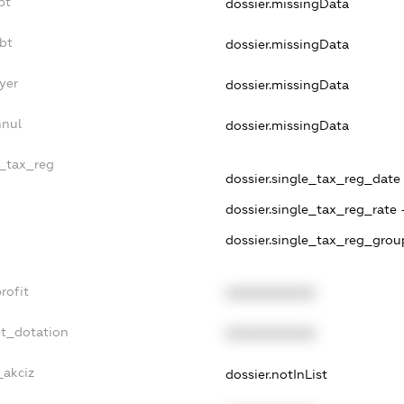
bt
dossier.missingData
bt
dossier.missingData
yer
dossier.missingData
nnul
dossier.missingData
e_tax_reg
dossier.single_tax_reg_date -
dossier.single_tax_reg_rate 
dossier.single_tax_reg_grou
rofit
XXXXXXXXXX
et_dotation
XXXXXXXXXX
_akciz
dossier.notInList