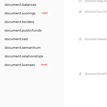
dossier.regDa
document.balances
dossier.foun
document.scorings
new!
document.tenders
document.publicfunds
document.ved
dossier.heads
document.semantrum
document.relationships
document.licenses
new!
dossier.benefi