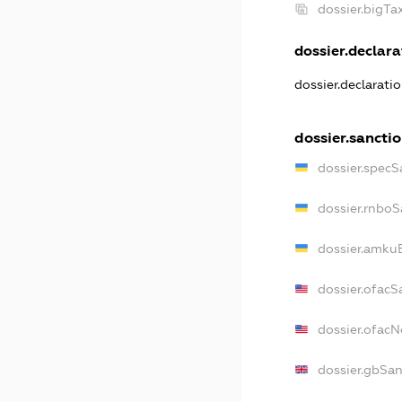
dossier.bigT
dossier.declarat
dossier.declarati
dossier.sancti
dossier.specS
dossier.rnboS
dossier.amkuB
dossier.ofacS
dossier.ofac
dossier.gbSan