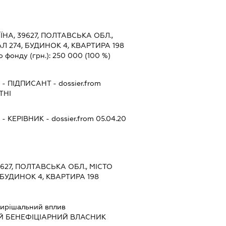
А
ЇНА, 39627, ПОЛТАВСЬКА ОБЛ.,
Л 274, БУДИНОК 4, КВАРТИРА 198
о фонду (грн.):
250 000
(100 %)
А
-
ПІДПИСАНТ
- dossier.from
ТНІ
А
-
КЕРІВНИК
- dossier.from 05.04.20
А
9627, ПОЛТАВСЬКА ОБЛ., МІСТО
 БУДИНОК 4, КВАРТИРА 198
ирішальний вплив
Й БЕНЕФІЦІАРНИЙ ВЛАСНИК