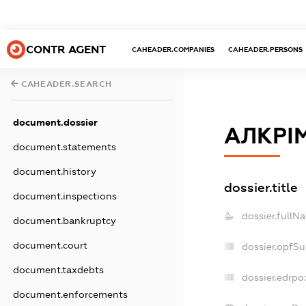
CONTR AGENT
CAHEADER.COMPANIES
CAHEADER.PERSONS
CAHEADER.SEARCH
document.dossier
АЛКРІ
document.statements
document.history
dossier.title
document.inspections
dossier.fullN
document.bankruptcy
document.court
dossier.opfS
document.taxdebts
dossier.edrpo:
document.enforcements