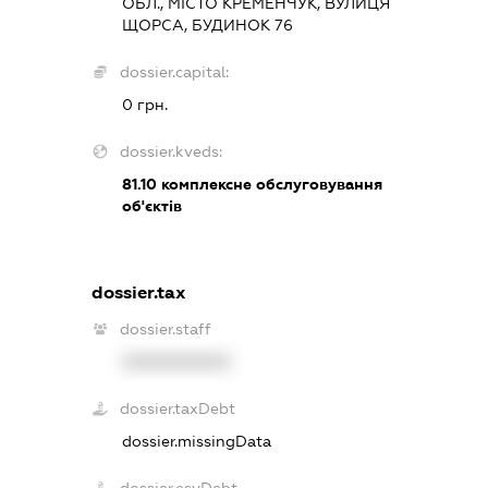
ОБЛ., МІСТО КРЕМЕНЧУК, ВУЛИЦЯ
ЩОРСА, БУДИНОК 76
dossier.capital:
0 грн.
dossier.kveds:
81.10
комплексне обслуговування
об'єктів
dossier.tax
dossier.staff
XXXXXXXXXX
dossier.taxDebt
dossier.missingData
dossier.esvDebt