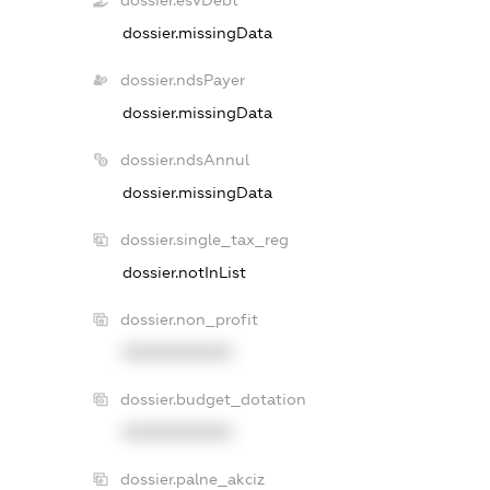
dossier.missingData
dossier.ndsPayer
dossier.missingData
dossier.ndsAnnul
dossier.missingData
dossier.single_tax_reg
dossier.notInList
dossier.non_profit
XXXXXXXXXX
dossier.budget_dotation
XXXXXXXXXX
dossier.palne_akciz