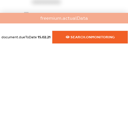
XXXXXXXXXX
dossier.commercial_info.email
freemium.actualData
XXXXXXXXXX
dossier.commercial_info.website
document.dueToDate
15.02.21
SEARCH.ONMONITORING
XXXXXXXXXX
dossier.commercial_info.activity
XXXXXXXXXX
freemium.exampleText_1
freemium.exampleText_2
freemium.anonymousPerSearch2
FREEMIUM.DETAILS
FREEMIUM.REGISTER