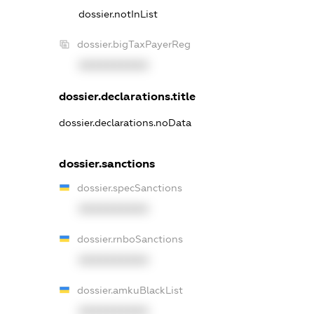
dossier.notInList
dossier.bigTaxPayerReg
XXXXXXXXXX
dossier.declarations.title
dossier.declarations.noData
dossier.sanctions
dossier.specSanctions
XXXXXXXXXX
dossier.rnboSanctions
XXXXXXXXXX
dossier.amkuBlackList
XXXXXXXXXX