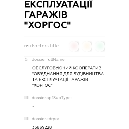
ЕКСПЛУАТАЦІЇ
ГАРАЖІВ
"ХОРГОС"
riskFactors.title
0
0
0
dossier.fullName:
ОБСЛУГОВУЮЧИЙ КООПЕРАТИВ
"ОБ'ЄДНАННЯ ДЛЯ БУДІВНИЦТВА
ТА ЕКСПЛУАТАЦІЇ ГАРАЖІВ
"ХОРГОС"
dossier.opfSubType:
-
dossier.edrpo:
35869228