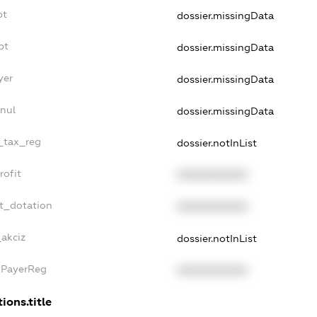
bt
dossier.missingData
bt
dossier.missingData
yer
dossier.missingData
nul
dossier.missingData
e_tax_reg
dossier.notInList
rofit
XXXXXXXXXX
t_dotation
XXXXXXXXXX
_akciz
dossier.notInList
xPayerReg
XXXXXXXXXX
ions.title