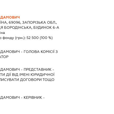
АДАМОВИЧ
ЇНА, 69096, ЗАПОРІЗЬКА ОБЛ.,
Я БОРОДІНСЬКА, БУДИНОК 6-А
їна
о фонду (грн.):
52 500
(100 %)
АДАМОВИЧ
-
ГОЛОВА КОМІСІЇ З
АТОР
АДАМОВИЧ
-
ПРЕДСТАВНИК
-
И ДІЇ ВІД ІМЕНІ ЮРИДИЧНОЇ
ІДПИСУВАТИ ДОГОВОРИ ТОЩО
АДАМОВИЧ
-
КЕРІВНИК
-