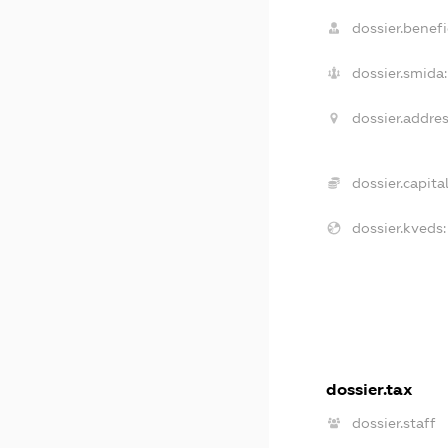
dossier.benefic
dossier.smida:
dossier.addres
dossier.capital
dossier.kveds:
dossier.tax
dossier.staff