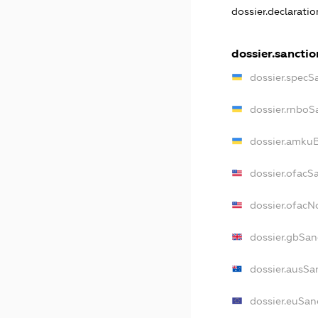
dossier.declarati
dossier.sanctio
dossier.specS
dossier.rnboS
dossier.amkuB
dossier.ofacS
dossier.ofac
dossier.gbSan
dossier.ausSa
dossier.euSan