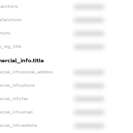
Sanctions
XXXXXXXXXX
aSanctions
XXXXXXXXXX
ctions
XXXXXXXXXX
n_reg_title
XXXXXXXXXX
rcial_info.title
rcial_info.postal_address
XXXXXXXXXX
rcial_info.phone
XXXXXXXXXX
rcial_info.fax
XXXXXXXXXX
rcial_info.email
XXXXXXXXXX
rcial_info.website
XXXXXXXXXX