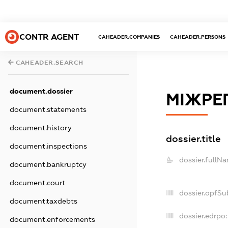
CONTR AGENT
CAHEADER.COMPANIES
CAHEADER.PERSONS
CAHEADER.SEARCH
document.dossier
МІЖРЕ
document.statements
document.history
dossier.title
document.inspections
dossier.fullN
document.bankruptcy
document.court
dossier.opfSu
document.taxdebts
dossier.edrpo:
document.enforcements