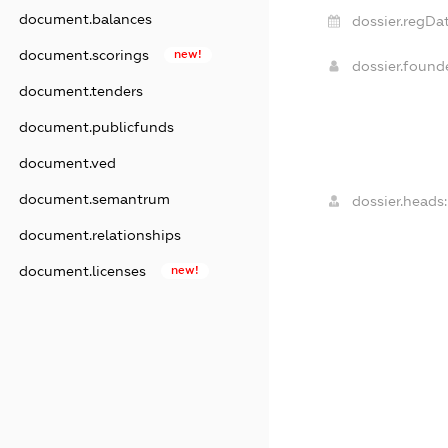
document.balances
dossier.regDat
document.scorings
new!
dossier.foun
document.tenders
document.publicfunds
document.ved
document.semantrum
dossier.heads:
document.relationships
document.licenses
new!