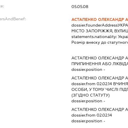
e:
05.05.08
dersAndBenef:
АСТАПЕНКО ОЛЕКСАНДР 
dossier.founderAddress
УКРА
МІСТО ЗАПОРІЖЖЯ, ВУЛИЦ
statements.nationality:
Укра
Розмір внеску до статутног
АСТАПЕНКО ОЛЕКСАНДР 
ПРИПИНЕННЯ АБО ЛІКВІД
dossier.position -
АСТАПЕНКО ОЛЕКСАНДР 
dossier.from 02.02.14
ВЧИНЯТ
ОСОБИ, У ТОМУ ЧИСЛІ П
(ЗГІДНО СТАТУТУ)
dossier.position -
АСТАПЕНКО ОЛЕКСАНДР 
dossier.from 02.02.14
dossier.position -