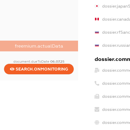
dossier.japan
dossier.canad
dossier.rfSan
dossier.russia
freemium.actualData
dossier.comme
document.dueToDate
06.07.25
SEARCH.ONMONITORING
dossier.comme
dossier.comme
dossier.comme
dossier.comme
dossier.comme