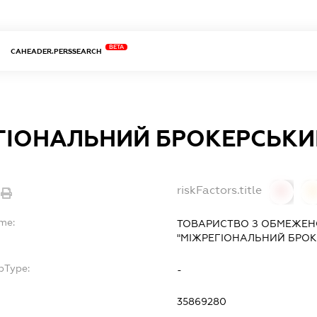
BETA
CAHEADER.PERSSEARCH
ГІОНАЛЬНИЙ БРОКЕРСЬКИЙ
riskFactors.title
0
ame:
ТОВАРИСТВО З ОБМЕЖЕН
"МІЖРЕГІОНАЛЬНИЙ БРОКЕ
bType:
-
35869280