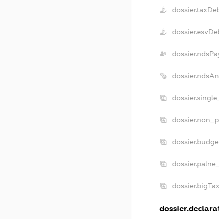
dossier.taxDe
dossier.esvDe
dossier.ndsPa
dossier.ndsAn
dossier.singl
dossier.non_p
dossier.budge
dossier.palne
dossier.bigTa
dossier.declarat