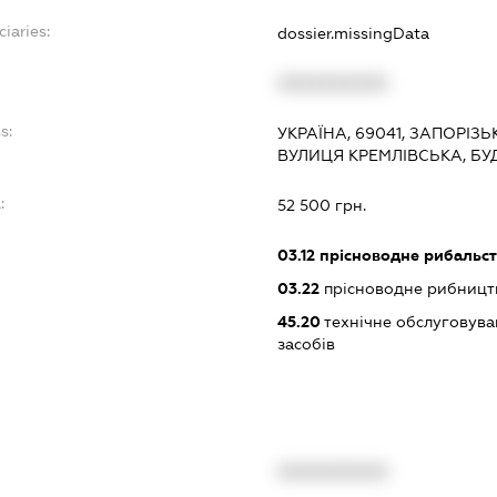
iaries:
dossier.missingData
XXXXXXXXXX
s:
УКРАЇНА, 69041, ЗАПОРІЗ
ВУЛИЦЯ КРЕМЛІВСЬКА, БУ
:
52 500 грн.
03.12
прісноводне рибальс
03.22
прісноводне рибництв
45.20
технічне обслуговува
засобів
XXXXXXXXXX