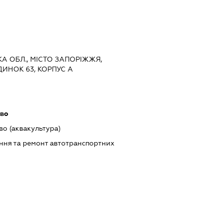
ЬКА ОБЛ., МІСТО ЗАПОРІЖЖЯ,
ДИНОК 63, КОРПУС А
тво
о (аквакультура)
ння та ремонт автотранспортних