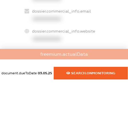
dossier.commercial_info.email
XXXXXXXXXX
dossier.commercial_info.website
XXXXXXXXXX
dossier.commercial_info.activity
freemium.actualData
XXXXXXXXXX
document.dueToDate
03.05.25
SEARCH.ONMONITORING
freemium.exampleText_1
freemium.exampleText_2
freemium.anonymousPerSearch2
FREEMIUM.DETAILS
FREEMIUM.REGISTER