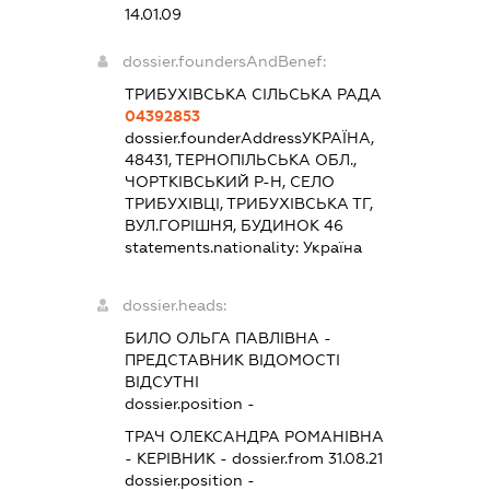
14.01.09
dossier.foundersAndBenef:
ТРИБУХІВСЬКА СІЛЬСЬКА РАДА
04392853
dossier.founderAddress
УКРАЇНА,
48431, ТЕРНОПІЛЬСЬКА ОБЛ.,
ЧОРТКІВСЬКИЙ Р-Н, СЕЛО
ТРИБУХІВЦІ, ТРИБУХІВСЬКА ТГ,
ВУЛ.ГОРІШНЯ, БУДИНОК 46
statements.nationality:
Україна
dossier.heads:
БИЛО ОЛЬГА ПАВЛІВНА
-
ПРЕДСТАВНИК
ВІДОМОСТІ
ВІДСУТНІ
dossier.position -
ТРАЧ ОЛЕКСАНДРА РОМАНІВНА
-
КЕРІВНИК
- dossier.from 31.08.21
dossier.position -