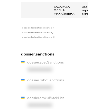
БАСАРАБА
Заробітна плата
ОЛЕНА
отримана за
МИХАЙЛІВНА
сумісництвом
dossier.declarations.license_1
dossier.declarations.license_2
dossier.declarations.license_3
dossier.sanctions
dossier.specSanctions
XXXXXXXXXX
dossier.rnboSanctions
XXXXXXXXXX
dossier.amkuBlackList
XXXXXXXXXX