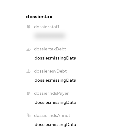
dossier.tax
dossier.staff
XXXXXXXXXX
dossier.taxDebt
dossier.missingData
dossier.esvDebt
dossier.missingData
dossier.ndsPayer
dossier.missingData
dossier.ndsAnnul
dossier.missingData