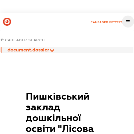
CAHEADER.GETTEST
CAHEADER.SEARCH
document.dossier
Пишківський
заклад
дошкільної
освіти "Лісова