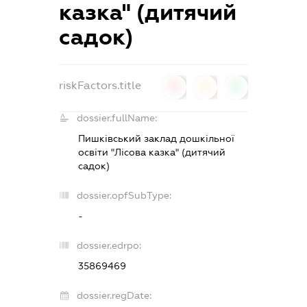
казка" (дитячий
садок)
riskFactors.title
0
0
0
dossier.fullName:
Пишківський заклад дошкільної
освіти "Лісова казка" (дитячий
садок)
dossier.opfSubType:
-
dossier.edrpo:
35869469
dossier.regDate: