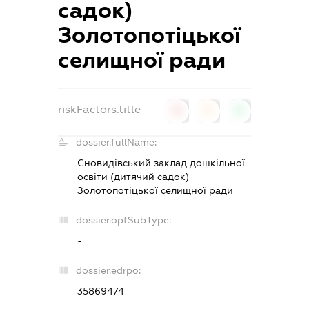
садок)
Золотопотіцької
селищної ради
riskFactors.title
0
0
0
dossier.fullName:
Сновидівський заклад дошкільної
освіти (дитячий садок)
Золотопотіцької селищної ради
dossier.opfSubType:
-
dossier.edrpo:
35869474