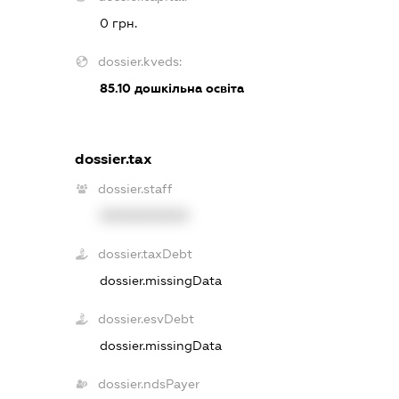
0 грн.
dossier.kveds:
85.10
дошкільна освіта
dossier.tax
dossier.staff
XXXXXXXXXX
dossier.taxDebt
dossier.missingData
dossier.esvDebt
dossier.missingData
dossier.ndsPayer