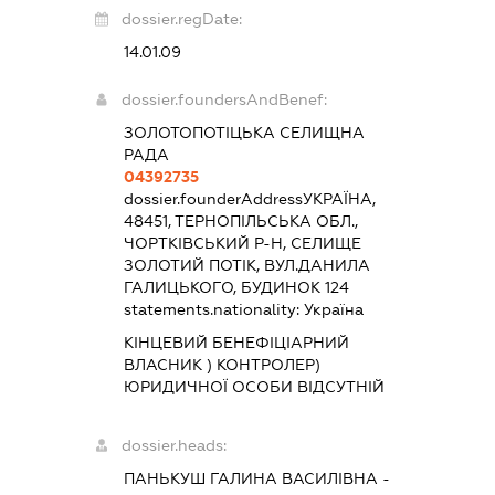
dossier.regDate:
14.01.09
dossier.foundersAndBenef:
ЗОЛОТОПОТІЦЬКА СЕЛИЩНА
РАДА
04392735
dossier.founderAddress
УКРАЇНА,
48451, ТЕРНОПІЛЬСЬКА ОБЛ.,
ЧОРТКІВСЬКИЙ Р-Н, СЕЛИЩЕ
ЗОЛОТИЙ ПОТІК, ВУЛ.ДАНИЛА
ГАЛИЦЬКОГО, БУДИНОК 124
statements.nationality:
Україна
КІНЦЕВИЙ БЕНЕФІЦІАРНИЙ
ВЛАСНИК ) КОНТРОЛЕР)
ЮРИДИЧНОЇ ОСОБИ ВІДСУТНІЙ
dossier.heads:
ПАНЬКУШ ГАЛИНА ВАСИЛІВНА
-