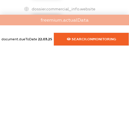
dossier.commercial_info.website
XXXXXXXXXX
freemium.actualData
dossier.commercial_info.activity
XXXXXXXXXX
document.dueToDate
22.03.25
SEARCH.ONMONITORING
freemium.exampleText_1
freemium.exampleText_2
freemium.anonymousPerSearch2
FREEMIUM.DETAILS
FREEMIUM.REGISTER