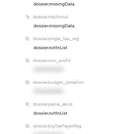
dossier.missingData
dossier.ndsAnnul
dossier.missingData
dossier.single_tax_reg
dossier.notInList
dossier.non_profit
XXXXXXXXXX
dossier.budget_dotation
XXXXXXXXXX
dossier.palne_akciz
dossier.notInList
dossier.bigTaxPayerReg