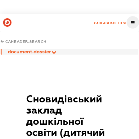
CAHEADER.GETTEST
CAHEADER.SEARCH
document.dossier
Сновидівський
заклад
дошкільної
освіти (дитячий