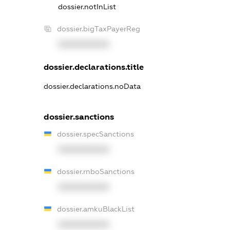
dossier.notInList
dossier.bigTaxPayerReg
XXXXXXXXXX
dossier.declarations.title
dossier.declarations.noData
dossier.sanctions
dossier.specSanctions
XXXXXXXXXX
dossier.rnboSanctions
XXXXXXXXXX
dossier.amkuBlackList
XXXXXXXXXX