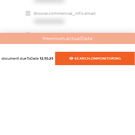
XXXXXXXXXX
dossier.commercial_info.email
XXXXXXXXXX
dossier.commercial_info.website
freemium.actualData
XXXXXXXXXX
dossier.commercial_info.activity
document.dueToDate
12.10.25
SEARCH.ONMONITORING
XXXXXXXXXX
freemium.exampleText_1
freemium.exampleText_2
freemium.anonymousPerSearch2
FREEMIUM.DETAILS
FREEMIUM.REGISTER