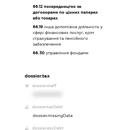
66.12
посередництво за
договорами по цінних паперах
або товарах
66.19
інша допоміжна діяльність у
сфері фінансових послуг, крім
страхування та пенсійного
забезпечення
66.30
управління фондами
dossier.tax
dossier.staff
XXXXXXXXXX
dossier.taxDebt
dossier.missingData
dossier.esvDebt