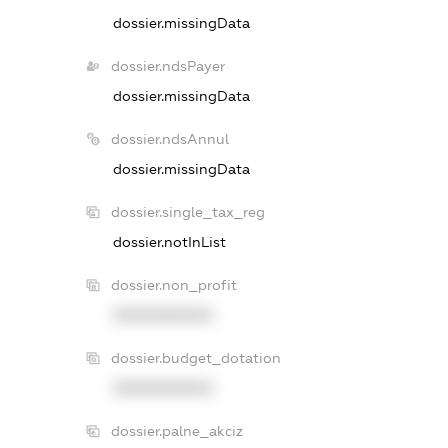
dossier.missingData
dossier.ndsPayer
dossier.missingData
dossier.ndsAnnul
dossier.missingData
dossier.single_tax_reg
dossier.notInList
dossier.non_profit
XXXXXXXXXX
dossier.budget_dotation
XXXXXXXXXX
dossier.palne_akciz