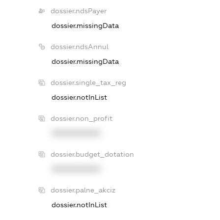
dossier.ndsPayer
dossier.missingData
dossier.ndsAnnul
dossier.missingData
dossier.single_tax_reg
dossier.notInList
dossier.non_profit
XXXXXXXXXX
dossier.budget_dotation
XXXXXXXXXX
dossier.palne_akciz
dossier.notInList