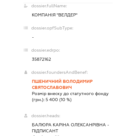
dossier.fullName:
КОМПАНІЯ "ВЕЛДЕР"
dossier.opfSubType:
-
dossier.edrpo:
35872162
dossier.foundersAndBenef:
ПШЕНИЧНИЙ ВОЛОДИМИР
СВЯТОСЛАВОВИЧ
Розмір внеску до статутного фонду
(грн.):
5 400
(10 %)
dossier.heads:
БАЛЮРА КАРІНА ОЛЕКСАНРІВНА
-
ПІДПИСАНТ