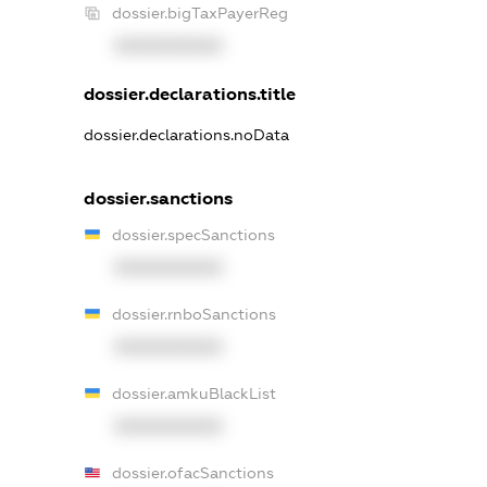
dossier.bigTaxPayerReg
XXXXXXXXXX
dossier.declarations.title
dossier.declarations.noData
dossier.sanctions
dossier.specSanctions
XXXXXXXXXX
dossier.rnboSanctions
XXXXXXXXXX
dossier.amkuBlackList
XXXXXXXXXX
dossier.ofacSanctions