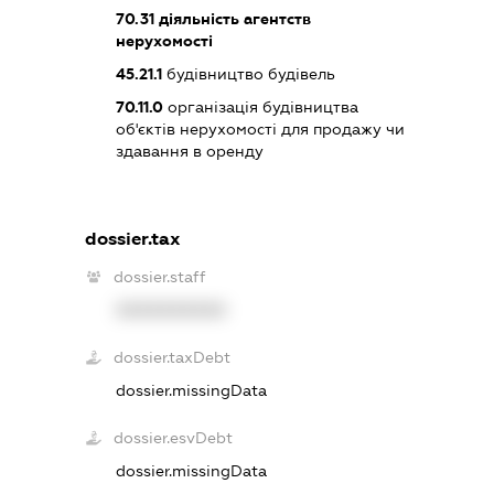
70.31
діяльність агентств
нерухомості
45.21.1
будівництво будівель
70.11.0
організація будівництва
об'єктів нерухомості для продажу чи
здавання в оренду
dossier.tax
dossier.staff
XXXXXXXXXX
dossier.taxDebt
dossier.missingData
dossier.esvDebt
dossier.missingData