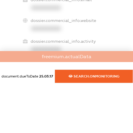
XXXXXXXXXX
dossier.commercial_info.website
XXXXXXXXXX
dossier.commercial_info.activity
XXXXXXXXXX
freemium.actualData
freemium.exampleText_1
document.dueToDate
25.03.17
SEARCH.ONMONITORING
freemium.exampleText_2
freemium.anonymousPerSearch2
FREEMIUM.DETAILS
FREEMIUM.REGISTER