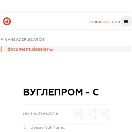
CAHEADER.GETTEST
CAHEADER.SEARCH
document.dossier
ВУГЛЕПРОМ - С
riskFactors.title
0
0
0
dossier.fullName: