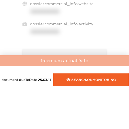
dossier.commercial_info.website
XXXXXXXXXX
dossier.commercial_info.activity
XXXXXXXXXX
freemium.exampleText_1
freemium.actualData
freemium.exampleText_2
freemium.anonymousPerSearch2
FREEMIUM.DETAILS
document.dueToDate
25.03.17
SEARCH.ONMONITORING
FREEMIUM.REGISTER