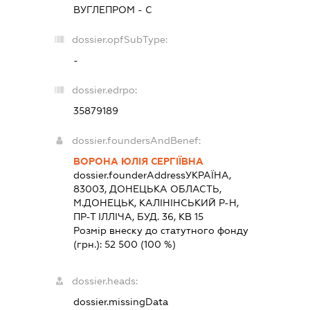
ВУГЛЕПРОМ - С
dossier.opfSubType:
-
dossier.edrpo:
35879189
dossier.foundersAndBenef:
ВОРОНА ЮЛІЯ СЕРГІЇВНА
dossier.founderAddress
УКРАЇНА,
83003, ДОНЕЦЬКА ОБЛАСТЬ,
М.ДОНЕЦЬК, КАЛІНІНСЬКИЙ Р-Н,
ПР-Т ІЛЛІЧА, БУД. 36, КВ 15
Розмір внеску до статутного фонду
(грн.):
52 500
(100 %)
dossier.heads:
dossier.missingData