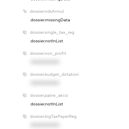
dossier.ndsAnnul
dossier.missingData
dossier.single_tax_reg
dossier.notInList
dossier.non_profit
XXXXXXXXXX
dossier.budget_dotation
XXXXXXXXXX
dossier.palne_akciz
dossier.notInList
dossier.bigTaxPayerReg
XXXXXXXXXX