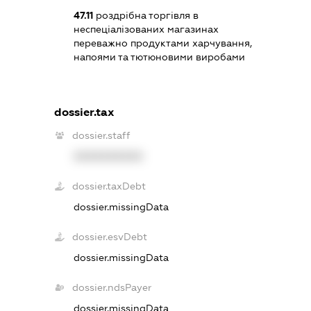
47.11
роздрібна торгівля в
неспеціалізованих магазинах
переважно продуктами харчування,
напоями та тютюновими виробами
dossier.tax
dossier.staff
XXXXXXXXXX
dossier.taxDebt
dossier.missingData
dossier.esvDebt
dossier.missingData
dossier.ndsPayer
dossier.missingData