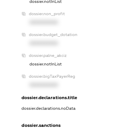
dossier.notInList
dossier.non_profit
XXXXXXXXXX
dossier.budget_dotation
XXXXXXXXXX
dossier.palne_akciz
dossier.notInList
dossier.bigTaxPayerReg
XXXXXXXXXX
dossier.declarations.title
dossier.declarations.noData
dossier.sanctions