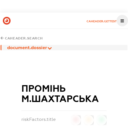
CAHEADER.GETTEST
CAHEADER.SEARCH
document.dossier
ПРОМІНЬ
М.ШАХТАРСЬКА
riskFactors.title
0
0
0