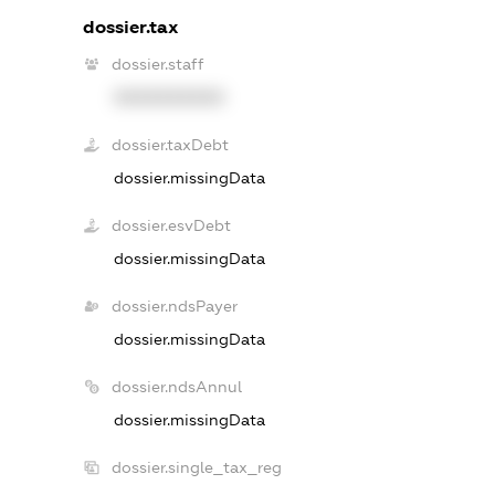
dossier.tax
dossier.staff
XXXXXXXXXX
dossier.taxDebt
dossier.missingData
dossier.esvDebt
dossier.missingData
dossier.ndsPayer
dossier.missingData
dossier.ndsAnnul
dossier.missingData
dossier.single_tax_reg