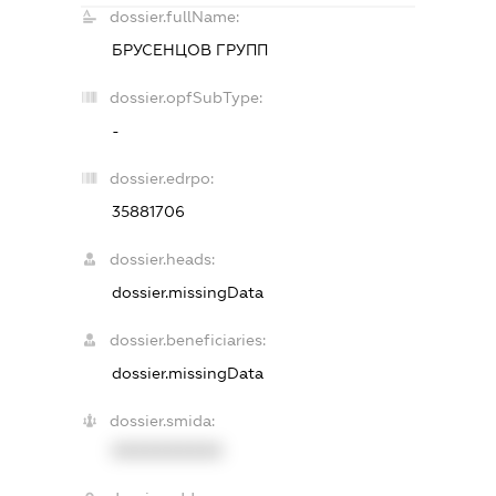
dossier.fullName:
БРУСЕНЦОВ ГРУПП
dossier.opfSubType:
-
dossier.edrpo:
35881706
dossier.heads:
dossier.missingData
dossier.beneficiaries:
dossier.missingData
dossier.smida:
XXXXXXXXXX