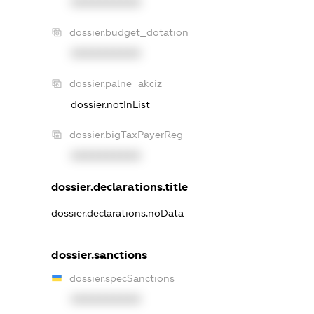
XXXXXXXXXX
dossier.budget_dotation
XXXXXXXXXX
dossier.palne_akciz
dossier.notInList
dossier.bigTaxPayerReg
XXXXXXXXXX
dossier.declarations.title
dossier.declarations.noData
dossier.sanctions
dossier.specSanctions
XXXXXXXXXX