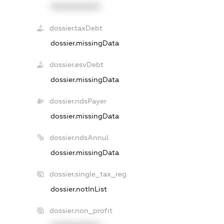
XXXXXXXXXX
dossier.taxDebt
dossier.missingData
dossier.esvDebt
dossier.missingData
dossier.ndsPayer
dossier.missingData
dossier.ndsAnnul
dossier.missingData
dossier.single_tax_reg
dossier.notInList
dossier.non_profit