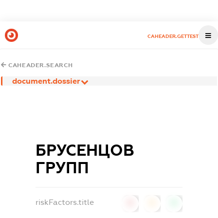
CAHEADER.GETTEST
CAHEADER.SEARCH
document.dossier
БРУСЕНЦОВ
ГРУПП
riskFactors.title
0
0
0