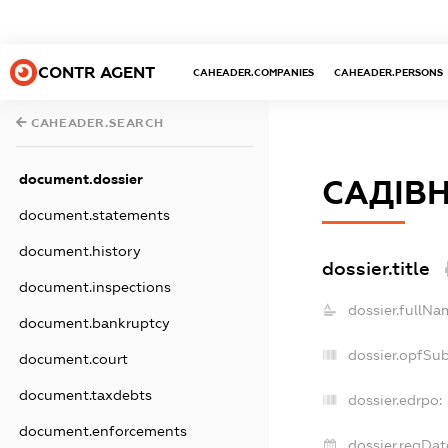
CONTR AGENT
CAHEADER.COMPANIES
CAHEADER.PERSONS
CAHEADER.SEARCH
document.dossier
САДІВН
document.statements
document.history
dossier.title
document.inspections
dossier.fullNa
document.bankruptcy
dossier.opfSu
document.court
document.taxdebts
dossier.edrpo:
document.enforcements
dossier.regDat