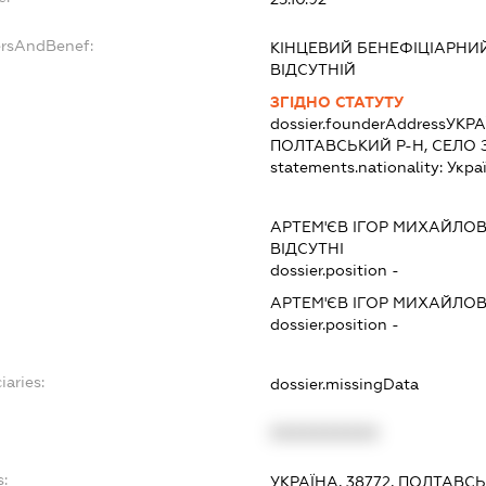
ersAndBenef:
КІНЦЕВИЙ БЕНЕФІЦІАРНИ
ВІДСУТНІЙ
ЗГІДНО СТАТУТУ
dossier.founderAddress
УКРА
ПОЛТАВСЬКИЙ Р-Н, СЕЛО
statements.nationality:
Укра
АРТЕМ'ЄВ ІГОР МИХАЙЛО
ВІДСУТНІ
dossier.position -
АРТЕМ'ЄВ ІГОР МИХАЙЛО
dossier.position -
iaries:
dossier.missingData
XXXXXXXXXX
s:
УКРАЇНА, 38772, ПОЛТАВС