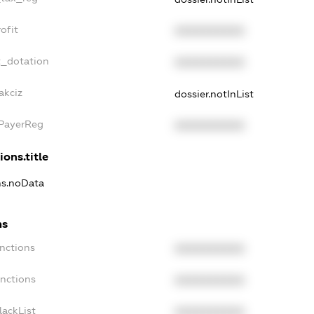
ofit
XXXXXXXXXX
t_dotation
XXXXXXXXXX
akciz
dossier.notInList
xPayerReg
XXXXXXXXXX
ions.title
ons.noData
ns
anctions
XXXXXXXXXX
anctions
XXXXXXXXXX
lackList
XXXXXXXXXX