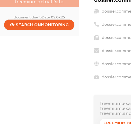
dossier.comme
freemium.actualData
dossier.comme
document.dueToDate
05.07.25
dossier.comme
SEARCH.ONMONITORING
dossier.commer
dossier.commer
dossier.commer
dossier.commer
freemium.exa
freemium.ex
freemium.an
FREEMIUM.D