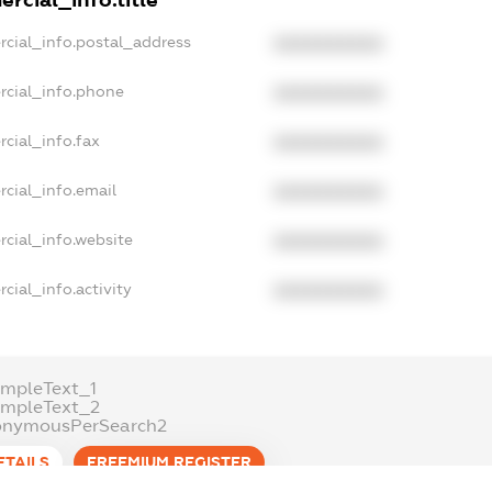
rcial_info.title
rcial_info.postal_address
XXXXXXXXXX
rcial_info.phone
XXXXXXXXXX
cial_info.fax
XXXXXXXXXX
cial_info.email
XXXXXXXXXX
cial_info.website
XXXXXXXXXX
cial_info.activity
XXXXXXXXXX
mpleText_1
ampleText_2
onymousPerSearch2
ETAILS
FREEMIUM.REGISTER