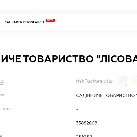
BETA
CAHEADER.PERSSEARCH
ИЧЕ ТОВАРИСТВО "ЛІСОВ
riskFactors.title
0
0
me:
САДІВНИЧЕ ТОВАРИСТВО 
bType:
-
35882668
e:
25.10.92