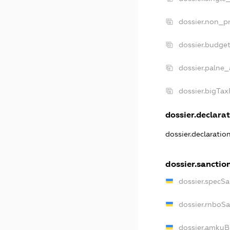
dossier.non_pr
dossier.budge
dossier.palne_
dossier.bigTa
dossier.declarat
dossier.declarati
dossier.sanctio
dossier.specS
dossier.rnboS
dossier.amkuB