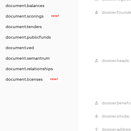
document.balances
dossier.found
document.scorings
new!
document.tenders
document.publicfunds
document.ved
document.semantrum
dossier.heads:
document.relationships
document.licenses
new!
dossier.benefic
dossier.smida:
dossier.addres