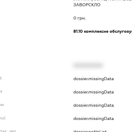
ЗАВОРСКЛО
:
0 грн.
81.10
комплексне обслуговув
XXXXXXXXXX
t
dossier.missingData
bt
dossier.missingData
er
dossier.missingData
nul
dossier.missingData
_tax_reg
dossier.notInList