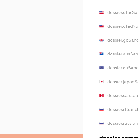
dossier.ofacSa
dossier.ofacN
dossier.gbSan
dossier.ausSa
dossier.euSan
dossier.japanS
dossier.canad
dossier.rfSanc
dossier.russia