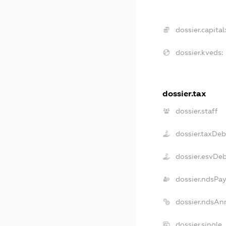
dossier.capital
dossier.kveds:
dossier.tax
dossier.staff
dossier.taxDeb
dossier.esvDe
dossier.ndsPay
dossier.ndsAn
dossier.single