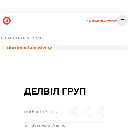
CAHEADER.GETTEST
CAHEADER.SEARCH
document.dossier
ДЕЛВІЛ ГРУП
riskFactors.title
0
0
0
dossier.fullName: