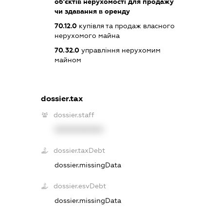
об'єктів нерухомості для продажу
чи здавання в оренду
70.12.0
купівля та продаж власного
нерухомого майна
70.32.0
управління нерухомим
майном
dossier.tax
dossier.staff
XXXXXXXXXX
dossier.taxDebt
dossier.missingData
dossier.esvDebt
dossier.missingData