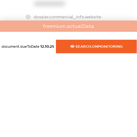
XXXXXXXXXX
dossier.commercial_info.website
XXXXXXXXXX
freemium.actualData
dossier.commercial_info.activity
XXXXXXXXXX
document.dueToDate
12.10.25
SEARCH.ONMONITORING
freemium.exampleText_1
freemium.exampleText_2
freemium.anonymousPerSearch2
FREEMIUM.DETAILS
FREEMIUM.REGISTER