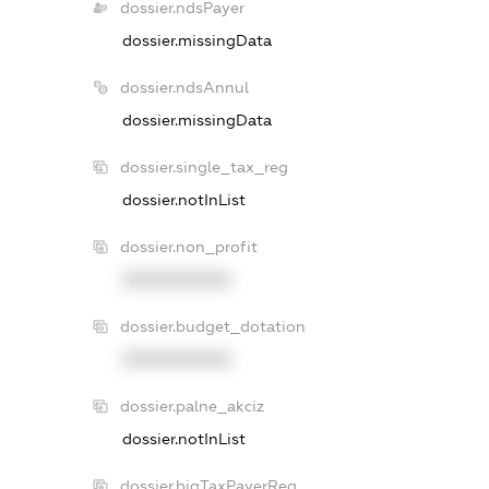
dossier.ndsPayer
dossier.missingData
dossier.ndsAnnul
dossier.missingData
dossier.single_tax_reg
dossier.notInList
dossier.non_profit
XXXXXXXXXX
dossier.budget_dotation
XXXXXXXXXX
dossier.palne_akciz
dossier.notInList
dossier.bigTaxPayerReg