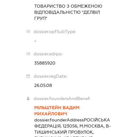
ТОВАРИСТВО З ОБМЕЖЕНОЮ
ВІДПОВІДАЛЬНІСТЮ "ДЕЛВІЛ
ГРУП"
dossier.opfSubType:
-
dossier.edrpo:
35885920
dossier.regDate:
26.05.08
dossier.foundersAndBenef:
МІЛЬШТЕЙН ВАДИМ
МИХАЙЛОВИЧ
dossier.founderAddress
РОСІЙСЬКА
ФЕДЕРАЦІЯ, 123056, М.МОСКВА, В-
ТИШИНСЬКИЙ ПРОВУЛОК,