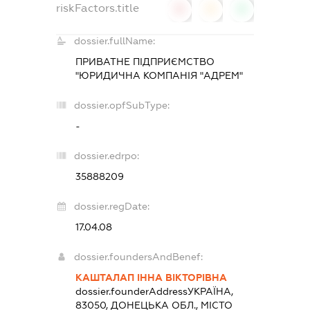
riskFactors.title
0
0
0
dossier.fullName:
ПРИВАТНЕ ПІДПРИЄМСТВО
"ЮРИДИЧНА КОМПАНІЯ "АДРЕМ"
dossier.opfSubType:
-
dossier.edrpo:
35888209
dossier.regDate:
17.04.08
dossier.foundersAndBenef:
КАШТАЛАП ІННА ВІКТОРІВНА
dossier.founderAddress
УКРАЇНА,
83050, ДОНЕЦЬКА ОБЛ., МІСТО