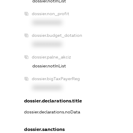
dossier.notInList
dossier.non_profit
XXXXXXXXXX
dossier.budget_dotation
XXXXXXXXXX
dossier.palne_akciz
dossier.notInList
dossier.bigTaxPayerReg
XXXXXXXXXX
dossier.declarations.title
dossier.declarations.noData
dossier.sanctions