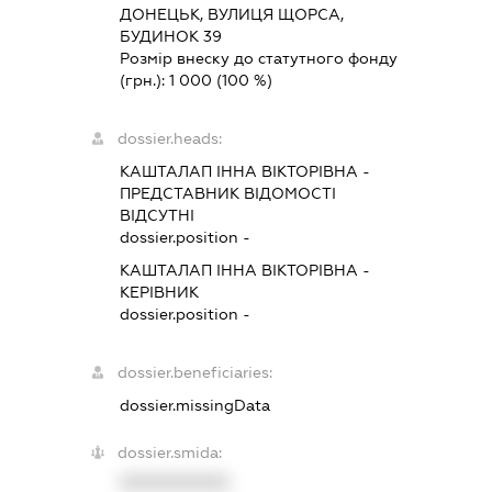
ДОНЕЦЬК, ВУЛИЦЯ ЩОРСА,
БУДИНОК 39
Розмір внеску до статутного фонду
(грн.):
1 000
(100 %)
dossier.heads:
КАШТАЛАП ІННА ВІКТОРІВНА
-
ПРЕДСТАВНИК
ВІДОМОСТІ
ВІДСУТНІ
dossier.position -
КАШТАЛАП ІННА ВІКТОРІВНА
-
КЕРІВНИК
dossier.position -
dossier.beneficiaries:
dossier.missingData
dossier.smida:
XXXXXXXXXX