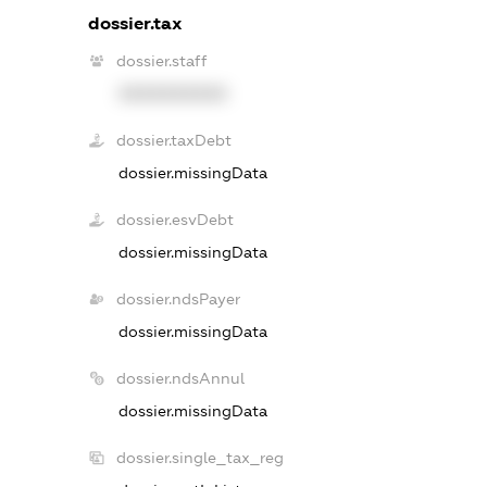
dossier.tax
dossier.staff
XXXXXXXXXX
dossier.taxDebt
dossier.missingData
dossier.esvDebt
dossier.missingData
dossier.ndsPayer
dossier.missingData
dossier.ndsAnnul
dossier.missingData
dossier.single_tax_reg