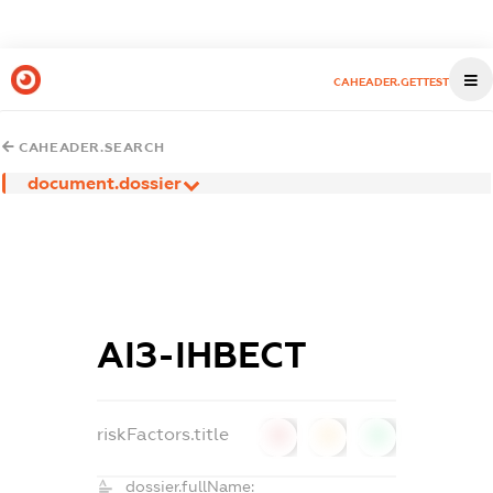
CAHEADER.GETTEST
CAHEADER.SEARCH
document.dossier
АІЗ-ІНВЕСТ
riskFactors.title
0
0
0
dossier.fullName: