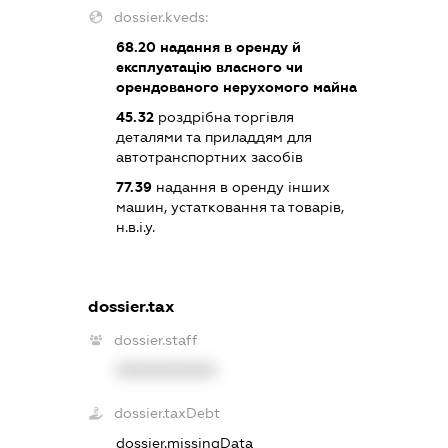
dossier.kveds:
68.20
надання в оренду й
експлуатацію власного чи
орендованого нерухомого майна
45.32
роздрібна торгівля
деталями та приладдям для
автотранспортних засобів
77.39
надання в оренду інших
машин, устатковання та товарів,
н.в.і.у.
dossier.tax
dossier.staff
XXXXXXXXXX
dossier.taxDebt
dossier.missingData