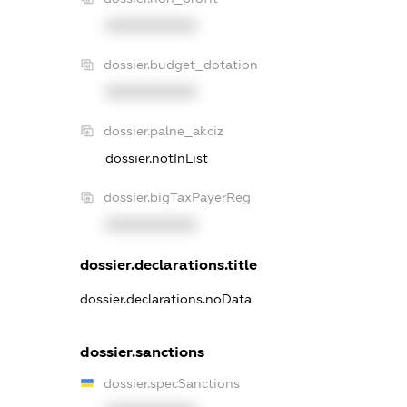
XXXXXXXXXX
dossier.budget_dotation
XXXXXXXXXX
dossier.palne_akciz
dossier.notInList
dossier.bigTaxPayerReg
XXXXXXXXXX
dossier.declarations.title
dossier.declarations.noData
dossier.sanctions
dossier.specSanctions