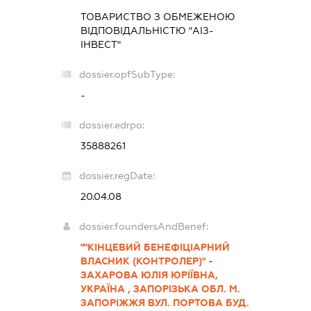
ТОВАРИСТВО З ОБМЕЖЕНОЮ
ВІДПОВІДАЛЬНІСТЮ "АІЗ-
ІНВЕСТ"
dossier.opfSubType:
-
dossier.edrpo:
35888261
dossier.regDate:
20.04.08
dossier.foundersAndBenef:
""КІНЦЕВИЙ БЕНЕФІЦІАРНИЙ
ВЛАСНИК (КОНТРОЛЕР)" -
ЗАХАРОВА ЮЛІЯ ЮРІЇВНА,
УКРАЇНА , ЗАПОРІЗЬКА ОБЛ. М.
ЗАПОРІЖЖЯ ВУЛ. ПОРТОВА БУД.