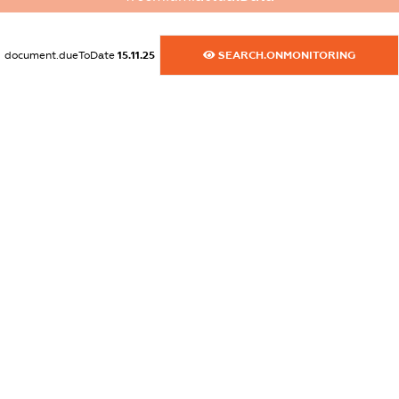
XXXXXXXXXX
dossier.commercial_info.activity
document.dueToDate
15.11.25
SEARCH.ONMONITORING
XXXXXXXXXX
freemium.exampleText_1
freemium.exampleText_2
freemium.anonymousPerSearch2
FREEMIUM.DETAILS
FREEMIUM.REGISTER