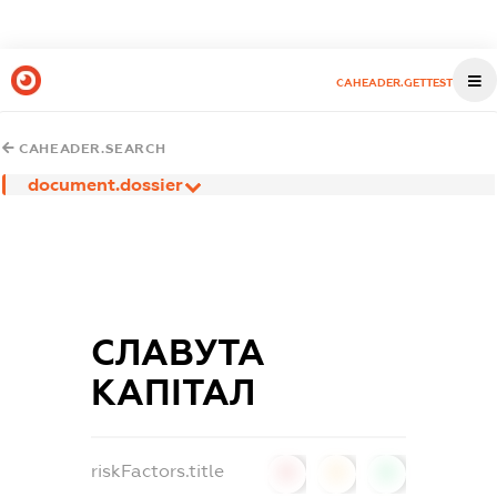
CAHEADER.GETTEST
CAHEADER.SEARCH
document.dossier
СЛАВУТА
КАПІТАЛ
riskFactors.title
0
0
0