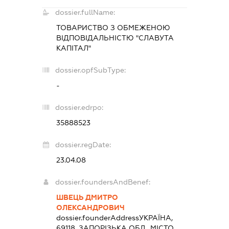
dossier.fullName:
ТОВАРИСТВО З ОБМЕЖЕНОЮ
ВІДПОВІДАЛЬНІСТЮ "СЛАВУТА
КАПІТАЛ"
dossier.opfSubType:
-
dossier.edrpo:
35888523
dossier.regDate:
23.04.08
dossier.foundersAndBenef:
ШВЕЦЬ ДМИТРО
ОЛЕКСАНДРОВИЧ
dossier.founderAddress
УКРАЇНА,
69118, ЗАПОРІЗЬКА ОБЛ., МІСТО