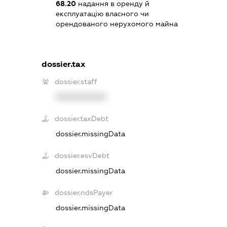
68.20
надання в оренду й
експлуатацію власного чи
орендованого нерухомого майна
dossier.tax
dossier.staff
XXXXXXXXXX
dossier.taxDebt
dossier.missingData
dossier.esvDebt
dossier.missingData
dossier.ndsPayer
dossier.missingData