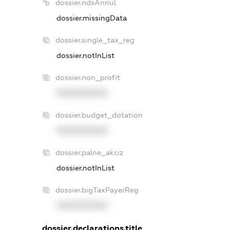
dossier.ndsAnnul
dossier.missingData
dossier.single_tax_reg
dossier.notInList
dossier.non_profit
XXXXXXXXXX
dossier.budget_dotation
XXXXXXXXXX
dossier.palne_akciz
dossier.notInList
dossier.bigTaxPayerReg
XXXXXXXXXX
dossier.declarations.title