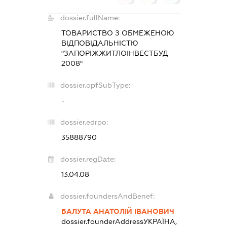
dossier.fullName:
ТОВАРИСТВО З ОБМЕЖЕНОЮ
ВІДПОВІДАЛЬНІСТЮ
"ЗАПОРІЖЖИТЛОІНВЕСТБУД
2008"
dossier.opfSubType:
-
dossier.edrpo:
35888790
dossier.regDate:
13.04.08
dossier.foundersAndBenef:
БАЛУТА АНАТОЛІЙ ІВАНОВИЧ
dossier.founderAddress
УКРАЇНА,