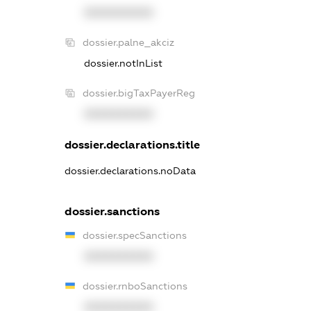
XXXXXXXXXX
dossier.palne_akciz
dossier.notInList
dossier.bigTaxPayerReg
XXXXXXXXXX
dossier.declarations.title
dossier.declarations.noData
dossier.sanctions
dossier.specSanctions
XXXXXXXXXX
dossier.rnboSanctions
XXXXXXXXXX