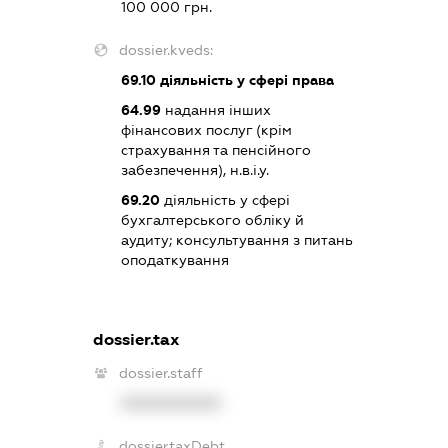
100 000 грн.
dossier.kveds:
69.10
діяльність у сфері права
64.99
надання інших
фінансових послуг (крім
страхування та пенсійного
забезпечення), н.в.і.у.
69.20
діяльність у сфері
бухгалтерського обліку й
аудиту; консультування з питань
оподаткування
dossier.tax
dossier.staff
XXXXXXXXXX
dossier.taxDebt