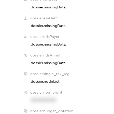
dossier.missingData
dossier.esvDebt
dossier.missingData
dossier.ndsPayer
dossier.missingData
dossier.ndsAnnul
dossier.missingData
dossier.single_tax_reg
dossier.notInList
dossier.non_profit
XXXXXXXXXX
dossier.budget_dotation