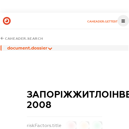
CAHEADER.GETTEST
CAHEADER.SEARCH
document.dossier
ЗАПОРІЖЖИТЛОІНВ
2008
riskFactors.title
0
0
0