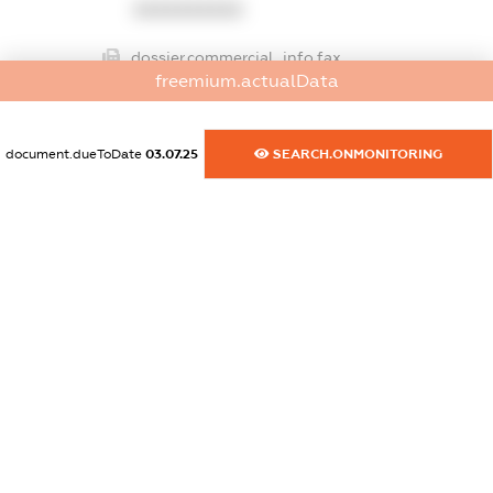
XXXXXXXXXX
dossier.commercial_info.fax
freemium.actualData
XXXXXXXXXX
dossier.commercial_info.email
document.dueToDate
03.07.25
SEARCH.ONMONITORING
XXXXXXXXXX
dossier.commercial_info.website
XXXXXXXXXX
dossier.commercial_info.activity
XXXXXXXXXX
freemium.exampleText_1
freemium.exampleText_2
freemium.anonymousPerSearch2
FREEMIUM.DETAILS