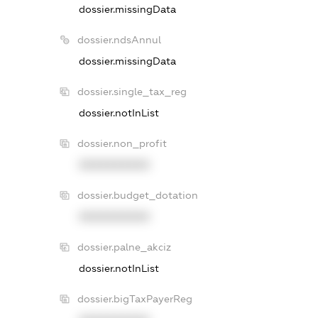
dossier.missingData
dossier.ndsAnnul
dossier.missingData
dossier.single_tax_reg
dossier.notInList
dossier.non_profit
XXXXXXXXXX
dossier.budget_dotation
XXXXXXXXXX
dossier.palne_akciz
dossier.notInList
dossier.bigTaxPayerReg