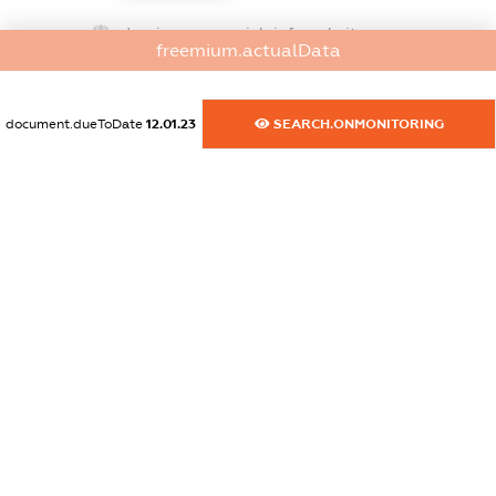
dossier.commercial_info.website
freemium.actualData
XXXXXXXXXX
dossier.commercial_info.activity
document.dueToDate
12.01.23
SEARCH.ONMONITORING
XXXXXXXXXX
freemium.exampleText_1
freemium.exampleText_2
freemium.anonymousPerSearch2
FREEMIUM.DETAILS
FREEMIUM.REGISTER