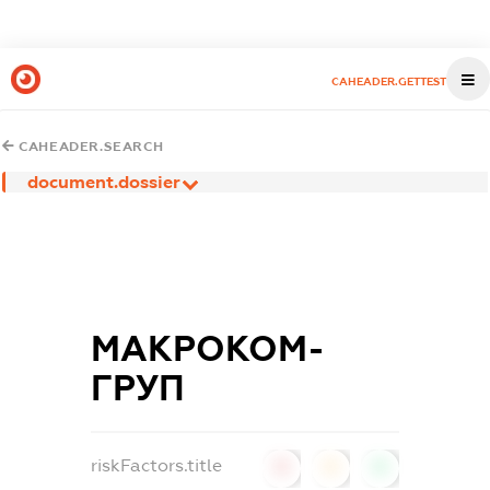
CAHEADER.GETTEST
CAHEADER.SEARCH
document.dossier
МАКРОКОМ-
ГРУП
riskFactors.title
0
0
0