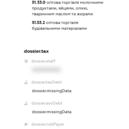
51.33.0
оптова торгівля молочними
продуктами, яйцями, олією,
тваринним маслом та жирами
51.53.2
оптова торгівля
будівельними матеріалами
dossier.tax
dossier.staff
XXXXXXXXXX
dossier.taxDebt
dossier.missingData
dossier.esvDebt
dossier.missingData
dossier.ndsPayer