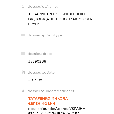
dossier.fullName:
ТОВАРИСТВО З ОБМЕЖЕНОЮ
ВІДПОВІДАЛЬНІСТЮ "МАКРОКОМ-
ГРУП"
dossier.opfSubType:
-
dossier.edrpo:
35890286
dossier.regDate:
21.04.08
dossier.foundersAndBenef:
ТАТАРЕНКО МИКОЛА
ЄВГЕНІЙОВИЧ
dossier.founderAddress
УКРАЇНА,
57242, МИКОЛАЇВСЬКА ОБЛ.,