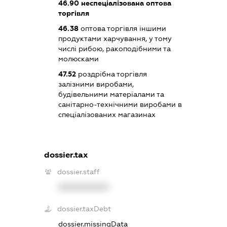
46.90
неспеціалізована оптова
торгівля
46.38
оптова торгівля іншими
продуктами харчування, у тому
числі рибою, ракоподібними та
молюсками
47.52
роздрібна торгівля
залізними виробами,
будівельними матеріалами та
санітарно-технічними виробами в
спеціалізованих магазинах
dossier.tax
dossier.staff
XXXXXXXXXX
dossier.taxDebt
dossier.missingData