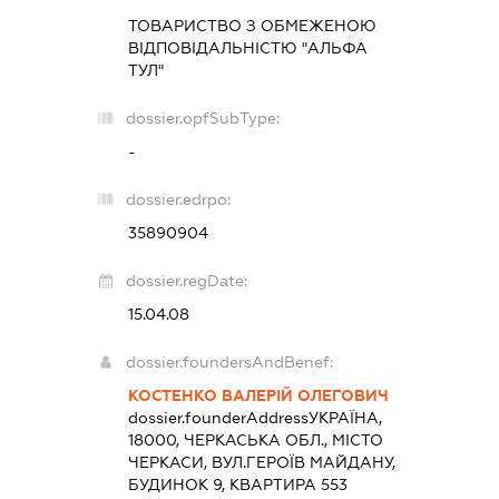
ТОВАРИСТВО З ОБМЕЖЕНОЮ
ВІДПОВІДАЛЬНІСТЮ "АЛЬФА
ТУЛ"
dossier.opfSubType:
-
dossier.edrpo:
35890904
dossier.regDate:
15.04.08
dossier.foundersAndBenef:
КОСТЕНКО ВАЛЕРІЙ ОЛЕГОВИЧ
dossier.founderAddress
УКРАЇНА,
18000, ЧЕРКАСЬКА ОБЛ., МІСТО
ЧЕРКАСИ, ВУЛ.ГЕРОЇВ МАЙДАНУ,
БУДИНОК 9, КВАРТИРА 553