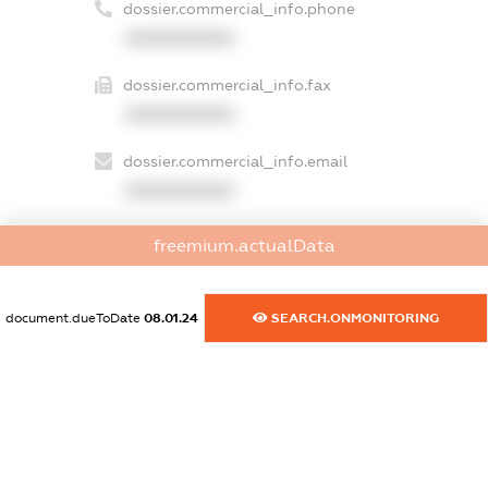
dossier.commercial_info.phone
XXXXXXXXXX
dossier.commercial_info.fax
XXXXXXXXXX
dossier.commercial_info.email
XXXXXXXXXX
dossier.commercial_info.website
freemium.actualData
XXXXXXXXXX
dossier.commercial_info.activity
document.dueToDate
08.01.24
SEARCH.ONMONITORING
XXXXXXXXXX
freemium.exampleText_1
freemium.exampleText_2
freemium.anonymousPerSearch2