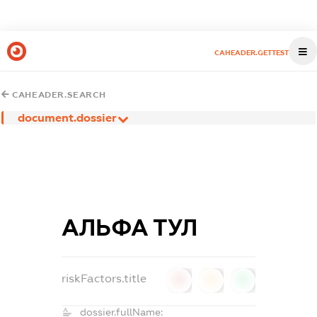
CAHEADER.GETTEST
CAHEADER.SEARCH
document.dossier
АЛЬФА ТУЛ
riskFactors.title
0
0
0
dossier.fullName: