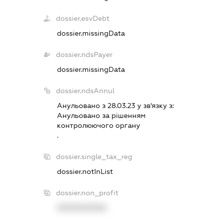
dossier.esvDebt
dossier.missingData
dossier.ndsPayer
dossier.missingData
dossier.ndsAnnul
Анульовано з 28.03.23 у зв'язку з:
Анульовано за рiшенням
контролюючого органу
.
dossier.single_tax_reg
dossier.notInList
dossier.non_profit
XXXXXXXXXX