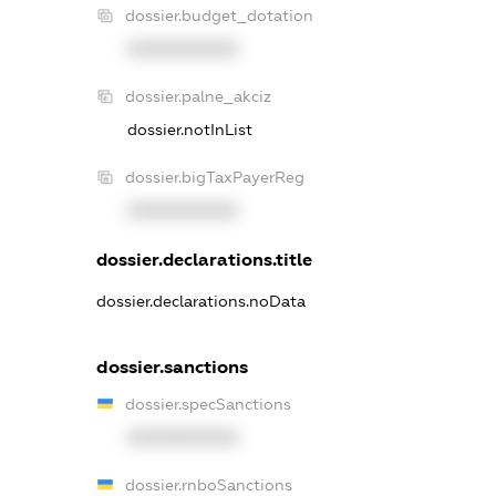
dossier.budget_dotation
XXXXXXXXXX
dossier.palne_akciz
dossier.notInList
dossier.bigTaxPayerReg
XXXXXXXXXX
dossier.declarations.title
dossier.declarations.noData
dossier.sanctions
dossier.specSanctions
XXXXXXXXXX
dossier.rnboSanctions