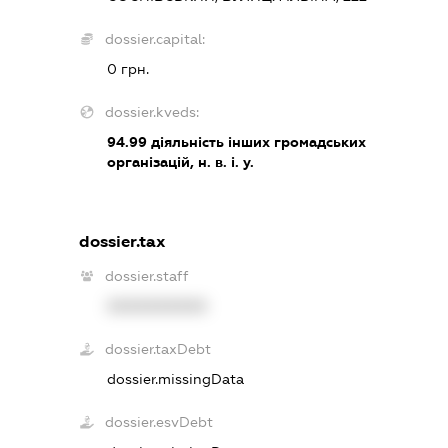
dossier.capital:
0 грн.
dossier.kveds:
94.99
діяльність інших громадських
організацій, н. в. і. у.
dossier.tax
dossier.staff
XXXXXXXXXX
dossier.taxDebt
dossier.missingData
dossier.esvDebt