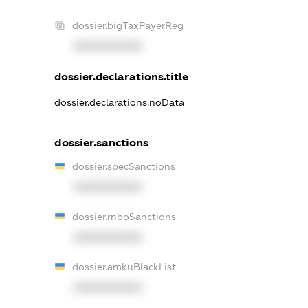
dossier.bigTaxPayerReg
XXXXXXXXXX
dossier.declarations.title
dossier.declarations.noData
dossier.sanctions
dossier.specSanctions
XXXXXXXXXX
dossier.rnboSanctions
XXXXXXXXXX
dossier.amkuBlackList
XXXXXXXXXX