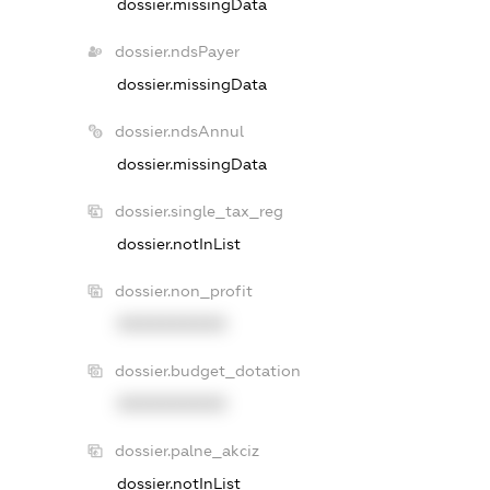
dossier.missingData
dossier.ndsPayer
dossier.missingData
dossier.ndsAnnul
dossier.missingData
dossier.single_tax_reg
dossier.notInList
dossier.non_profit
XXXXXXXXXX
dossier.budget_dotation
XXXXXXXXXX
dossier.palne_akciz
dossier.notInList