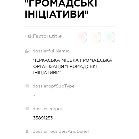
"ГРОМАДСЬКІ
ІНІЦІАТИВИ"
riskFactors.title
0
0
0
dossier.fullName:
ЧЕРКАСЬКА МІСЬКА ГРОМАДСЬКА
ОРГАНІЗАЦІЯ "ГРОМАДСЬКІ
ІНІЦІАТИВИ"
dossier.opfSubType:
-
dossier.edrpo:
35891253
dossier.foundersAndBenef: