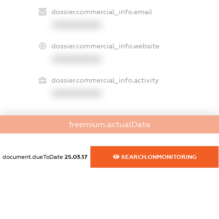
dossier.commercial_info.email
XXXXXXXXXX
dossier.commercial_info.website
XXXXXXXXXX
dossier.commercial_info.activity
XXXXXXXXXX
freemium.actualData
freemium.exampleText_1
freemium.exampleText_2
freemium.anonymousPerSearch2
document.dueToDate
25.03.17
SEARCH.ONMONITORING
FREEMIUM.DETAILS
FREEMIUM.REGISTER