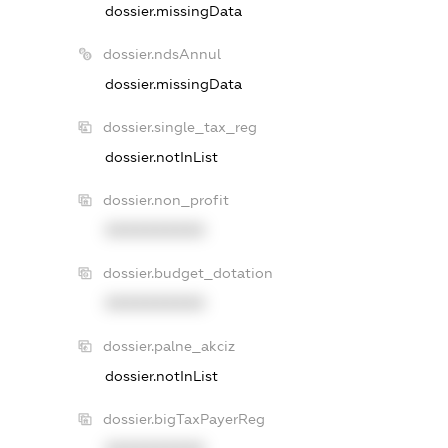
dossier.missingData
dossier.ndsAnnul
dossier.missingData
dossier.single_tax_reg
dossier.notInList
dossier.non_profit
XXXXXXXXXX
dossier.budget_dotation
XXXXXXXXXX
dossier.palne_akciz
dossier.notInList
dossier.bigTaxPayerReg