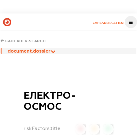
CAHEADER.GETTEST
CAHEADER.SEARCH
document.dossier
ЕЛЕКТРО-
ОСМОС
riskFactors.title
0
0
0