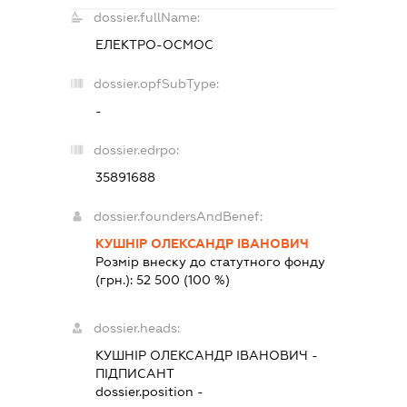
dossier.fullName:
ЕЛЕКТРО-ОСМОС
dossier.opfSubType:
-
dossier.edrpo:
35891688
dossier.foundersAndBenef:
КУШНІР ОЛЕКСАНДР ІВАНОВИЧ
Розмір внеску до статутного фонду
(грн.):
52 500
(100 %)
dossier.heads:
КУШНІР ОЛЕКСАНДР ІВАНОВИЧ
-
ПІДПИСАНТ
dossier.position -