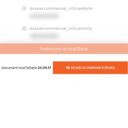
dossier.commercial_info.website
XXXXXXXXXX
dossier.commercial_info.activity
XXXXXXXXXX
freemium.actualData
freemium.exampleText_1
freemium.exampleText_2
document.dueToDate
25.03.17
SEARCH.ONMONITORING
freemium.anonymousPerSearch2
FREEMIUM.DETAILS
FREEMIUM.REGISTER