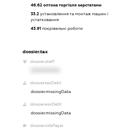
46.62
оптова торгівля верстатами
33.2
установлення та монтаж машин і
устатковання
43.91
покрівельні роботи
dossier.tax
dossier.staff
XXXXXXXXXX
dossier.taxDebt
dossier.missingData
dossier.esvDebt
dossier.missingData
dossier.ndsPayer