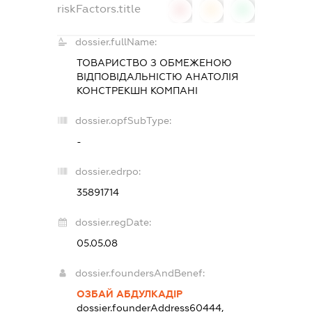
riskFactors.title
0
0
0
dossier.fullName:
ТОВАРИСТВО З ОБМЕЖЕНОЮ
ВІДПОВІДАЛЬНІСТЮ
АНАТОЛІЯ
КОНСТРЕКШН КОМПАНІ
dossier.opfSubType:
-
dossier.edrpo:
35891714
dossier.regDate:
05.05.08
dossier.foundersAndBenef:
ОЗБАЙ АБДУЛКАДІР
dossier.founderAddress
60444,