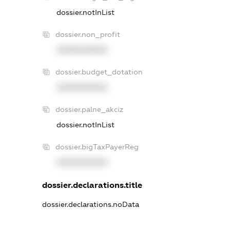
dossier.notInList
dossier.non_profit
XXXXXXXXXX
dossier.budget_dotation
XXXXXXXXXX
dossier.palne_akciz
dossier.notInList
dossier.bigTaxPayerReg
XXXXXXXXXX
dossier.declarations.title
dossier.declarations.noData