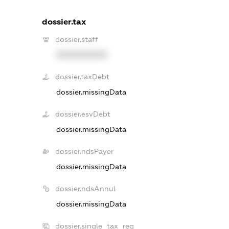
dossier.tax
dossier.staff
XXXXXXXXXX
dossier.taxDebt
dossier.missingData
dossier.esvDebt
dossier.missingData
dossier.ndsPayer
dossier.missingData
dossier.ndsAnnul
dossier.missingData
dossier.single_tax_reg