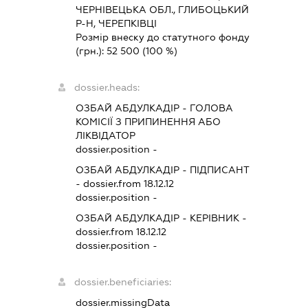
ЧЕРНІВЕЦЬКА ОБЛ., ГЛИБОЦЬКИЙ
Р-Н, ЧЕРЕПКІВЦІ
Розмір внеску до статутного фонду
(грн.):
52 500
(100 %)
dossier.heads:
ОЗБАЙ АБДУЛКАДІР
-
ГОЛОВА
КОМІСІЇ З ПРИПИНЕННЯ АБО
ЛІКВІДАТОР
dossier.position -
ОЗБАЙ АБДУЛКАДІР
-
ПІДПИСАНТ
- dossier.from 18.12.12
dossier.position -
ОЗБАЙ АБДУЛКАДІР
-
КЕРІВНИК
-
dossier.from 18.12.12
dossier.position -
dossier.beneficiaries:
dossier.missingData