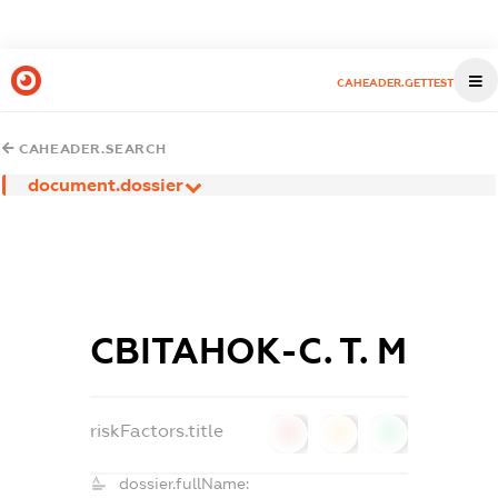
CAHEADER.GETTEST
CAHEADER.SEARCH
document.dossier
СВІТАНОК-С. Т. М
riskFactors.title
0
0
0
dossier.fullName: