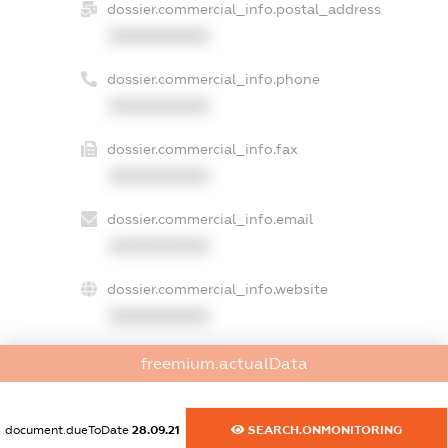
dossier.commercial_info.postal_address
XXXXXXXXXX
dossier.commercial_info.phone
XXXXXXXXXX
dossier.commercial_info.fax
XXXXXXXXXX
dossier.commercial_info.email
XXXXXXXXXX
dossier.commercial_info.website
XXXXXXXXXX
dossier.commercial_info.activity
freemium.actualData
XXXXXXXXXX
document.dueToDate
28.09.21
SEARCH.ONMONITORING