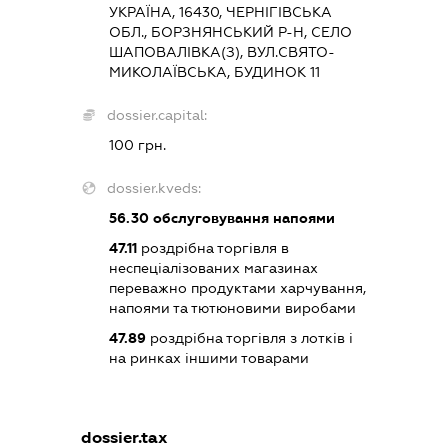
УКРАЇНА, 16430, ЧЕРНІГІВСЬКА
ОБЛ., БОРЗНЯНСЬКИЙ Р-Н, СЕЛО
ШАПОВАЛІВКА(З), ВУЛ.СВЯТО-
МИКОЛАЇВСЬКА, БУДИНОК 11
dossier.capital:
100 грн.
dossier.kveds:
56.30
обслуговування напоями
47.11
роздрібна торгівля в
неспеціалізованих магазинах
переважно продуктами харчування,
напоями та тютюновими виробами
47.89
роздрібна торгівля з лотків і
на ринках іншими товарами
dossier.tax