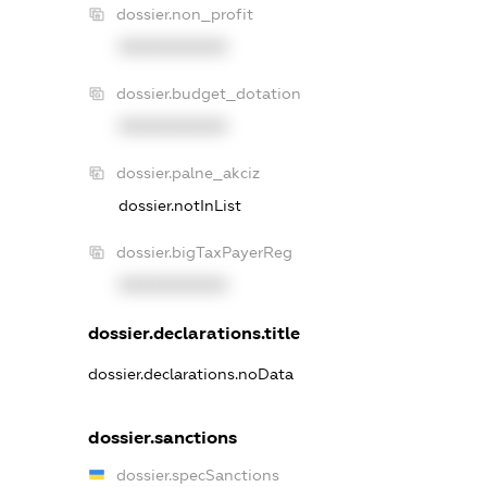
dossier.non_profit
XXXXXXXXXX
dossier.budget_dotation
XXXXXXXXXX
dossier.palne_akciz
dossier.notInList
dossier.bigTaxPayerReg
XXXXXXXXXX
dossier.declarations.title
dossier.declarations.noData
dossier.sanctions
dossier.specSanctions