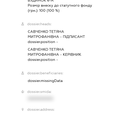
БУДИНОК 6-А
Розмір внеску до статутного фонду
(грн.):
100
(100 %)
dossier.heads:
САВЧЕНКО ТЕТЯНА
МИТРОФАНІВНА
-
ПІДПИСАНТ
dossier.position -
САВЧЕНКО ТЕТЯНА
МИТРОФАНІВНА
-
КЕРІВНИК
dossier.position -
dossier.beneficiaries:
dossier.missingData
dossier.smida:
XXXXXXXXXX
dossier.address: