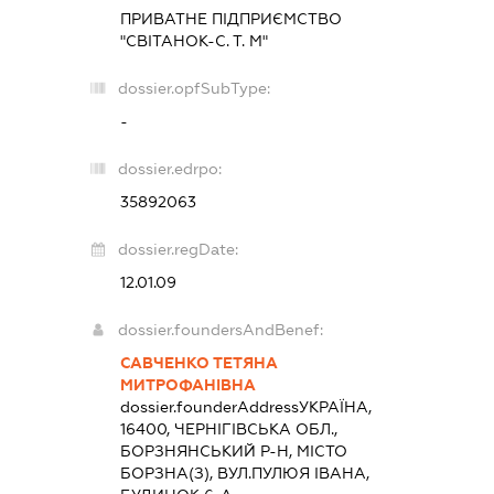
ПРИВАТНЕ ПІДПРИЄМСТВО
"СВІТАНОК-С. Т. М"
dossier.opfSubType:
-
dossier.edrpo:
35892063
dossier.regDate:
12.01.09
dossier.foundersAndBenef:
САВЧЕНКО ТЕТЯНА
МИТРОФАНІВНА
dossier.founderAddress
УКРАЇНА,
16400, ЧЕРНІГІВСЬКА ОБЛ.,
БОРЗНЯНСЬКИЙ Р-Н, МІСТО
БОРЗНА(З), ВУЛ.ПУЛЮЯ ІВАНА,