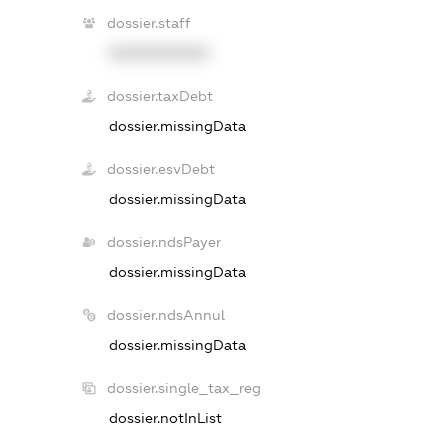
dossier.staff
XXXXXXXXXX
dossier.taxDebt
dossier.missingData
dossier.esvDebt
dossier.missingData
dossier.ndsPayer
dossier.missingData
dossier.ndsAnnul
dossier.missingData
dossier.single_tax_reg
dossier.notInList